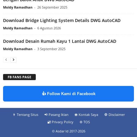
Moldy Ramadhan
-
26 September 2025
Download Bridge Lighting System Details DWG AutoCAD
Moldy Ramadhan
-
6 Agustus 2026
Download Desain Rumah Kayu 1 Lantai DWG AutoCAD
Moldy Ramadhan
-
3 September 2025
FB FANS PAGE
👍 Follow Kami di Facebook
👨‍ Tentang Situs
📢 Pasang Iklan
☎️ Kontak Saya
🛑 Disclaimer
🔐 Privacy Policy
⚙️ TOS
© Asdar Id 2017-2026