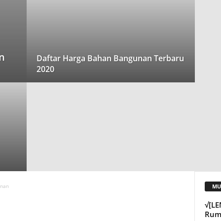
n
Daftar Harga Bahan Bangunan Terbaru
2020
MU
unan
√[L
Ruma