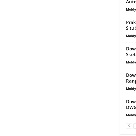
Aut
Mold
Prak
Situ
Mold
Dow
Ske
Mold
Down
Ran
Mold
Down
DWG
Mold