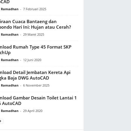
oCAD
y Ramadhan
-
7 Februari 2025
iraan Cuaca Bantaeng dan
bondo Hari Ini: Hujan atau Cerah?
y Ramadhan
-
29 Maret 2025
nload Rumah Type 45 Format SKP
tchUp
y Ramadhan
-
12 Juni 2020
load Detail Jembatan Kereta Api
gka Baja DWG AutoCAD
y Ramadhan
-
6 November 2025
load Gambar Desain Toilet Lantai 1
 AutoCAD
y Ramadhan
-
29 April 2020