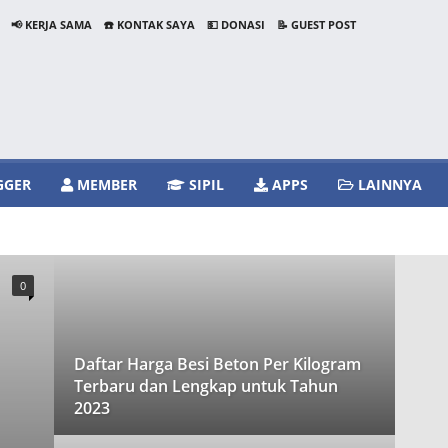
📢 KERJA SAMA
☎️ KONTAK SAYA
💵 DONASI
📝 GUEST POST
GGER
MEMBER
SIPIL
APPS
LAINNYA
NASE
EBOOK
ILMU GEODESI
IRIGASI
OYEK
STRUKTUR BANGUNAN
STRUKTUR JALAN
0
Daftar Harga Besi Beton Per Kilogram
Terbaru dan Lengkap untuk Tahun
2023