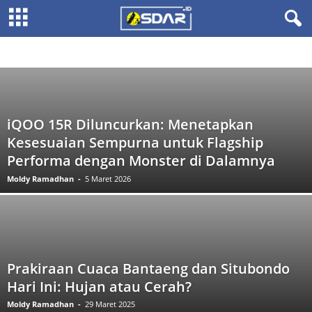
CAREER
DIUTAMAKAN
ENGLISH ARTICLE
HIBURAN
INDUSTRI
INFO
INTERNET
ISLAMI
KESEHATAN
KULINER
MEDIA SOSIAL
MOTIVASI
MUSIK
OTOMOTIF
SAINS
TIPS & TRIK
TUTORIAL
UNIK & ANEH
VIDEO
WISATA
iQOO 15R Diluncurkan: Menetapkan
Kesesuaian Sempurna untuk Flagship
Performa dengan Monster di Dalamnya
Moldy Ramadhan
-
5 Maret 2026
Prakiraan Cuaca Bantaeng dan Situbondo
Hari Ini: Hujan atau Cerah?
Moldy Ramadhan
-
29 Maret 2025