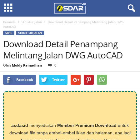
Beranda
Struktur Jalan
Download Detail Penampang Melintang Jalan DWG
AutoCAD
SIPIL
STRUKTUR JALAN
Download Detail Penampang
Melintang Jalan DWG AutoCAD
Oleh
Moldy Ramadhan
0
Facebook
Twitter
asdar.id
menyediakan
Member Premium Download
untuk
download file tanpa embel-embel iklan dan halaman, apa lagi