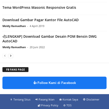
Tema WordPress Masonic Responsive Gratis
Download Gambar Pagar Kantor File AutoCAD
Moldy Ramadhan
-
4 April 2019
√[LENGKAP] Download Gambar Desain POM Bensin DWG
AutoCAD
Moldy Ramadhan
-
20 Juni 2022
FB FANS PAGE
👍 Follow Kami di Facebook
👨‍ Tentang Situs
📢 Pasang Iklan
☎️ Kontak Saya
🛑 Disclaimer
🔐 Privacy Policy
⚙️ TOS