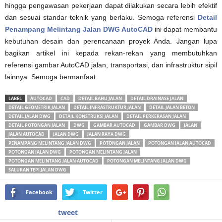
hingga pengawasan pekerjaan dapat dilakukan secara lebih efektif
dan sesuai standar teknik yang berlaku. Semoga referensi
Detail
Penampang Melintang Jalan DWG AutoCAD
ini dapat membantu
kebutuhan desain dan perencanaan proyek Anda. Jangan lupa
bagikan artikel ini kepada rekan-rekan yang membutuhkan
referensi gambar AutoCAD jalan, transportasi, dan infrastruktur sipil
lainnya. Semoga bermanfaat.
LABEL
AUTOCAD
CAD
DETAIL BAHU JALAN
DETAIL DRAINASE JALAN
DETAIL GEOMETRIK JALAN
DETAIL INFRASTRUKTUR JALAN
DETAIL JALAN BETON
DETAIL JALAN DWG
DETAIL KONSTRUKSI JALAN
DETAIL PERKERASAN JALAN
DETAIL POTONGAN JALAN
DWG
GAMBAR AUTOCAD
GAMBAR DWG
JALAN
JALAN AUTOCAD
JALAN DWG
JALAN RAYA DWG
PENAMPANG MELINTANG JALAN DWG
POTONGAN JALAN
POTONGAN JALAN AUTOCAD
POTONGAN JALAN DWG
POTONGAN MELINTANG JALAN
POTONGAN MELINTANG JALAN AUTOCAD
POTONGAN MELINTANG JALAN DWG
SALURAN TEPI JALAN DWG
Facebook
Twitter
tweet