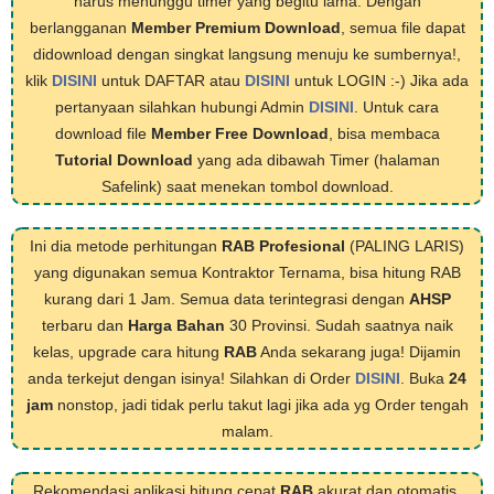
harus menunggu timer yang begitu lama. Dengan
berlangganan
Member Premium Download
, semua file dapat
didownload dengan singkat langsung menuju ke sumbernya!,
klik
DISINI
untuk DAFTAR atau
DISINI
untuk LOGIN :-) Jika ada
pertanyaan silahkan hubungi Admin
DISINI
. Untuk cara
download file
Member Free Download
, bisa membaca
Tutorial Download
yang ada dibawah Timer (halaman
Safelink) saat menekan tombol download.
Ini dia metode perhitungan
RAB Profesional
(PALING LARIS)
yang digunakan semua Kontraktor Ternama, bisa hitung RAB
kurang dari 1 Jam. Semua data terintegrasi dengan
AHSP
terbaru dan
Harga Bahan
30 Provinsi. Sudah saatnya naik
kelas, upgrade cara hitung
RAB
Anda sekarang juga! Dijamin
anda terkejut dengan isinya! Silahkan di Order
DISINI
. Buka
24
jam
nonstop, jadi tidak perlu takut lagi jika ada yg Order tengah
malam.
Rekomendasi aplikasi hitung cepat
RAB
akurat dan otomatis,