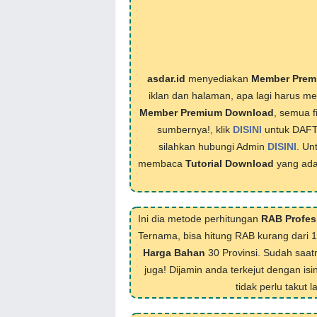
asdar.id
menyediakan
Member Prem
iklan dan halaman, apa lagi harus 
Member Premium Download
, semua f
sumbernya!, klik
DISINI
untuk DAF
silahkan hubungi Admin
DISINI
. Un
membaca
Tutorial Download
yang ada
Ini dia metode perhitungan
RAB Profes
Ternama, bisa hitung RAB kurang dari 
Harga Bahan
30 Provinsi. Sudah saat
juga! Dijamin anda terkejut dengan isi
tidak perlu takut 