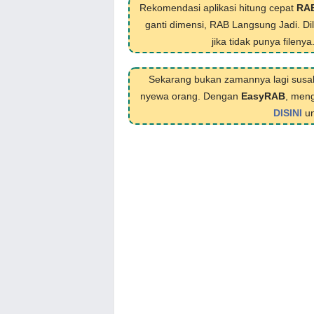
Rekomendasi aplikasi hitung cepat
RA
ganti dimensi, RAB Langsung Jadi. D
jika tidak punya filenya
Sekarang bukan zamannya lagi susa
nyewa orang. Dengan
EasyRAB
, meng
DISINI
un