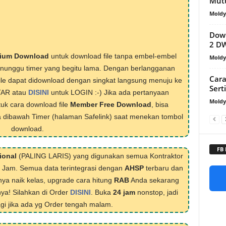
Mutu
Mold
Down
2 D
ium Download
untuk download file tanpa embel-embel
Mold
menunggu timer yang begitu lama. Dengan berlangganan
Cara
ile dapat didownload dengan singkat langsung menuju ke
Sert
TAR atau
DISINI
untuk LOGIN :-) Jika ada pertanyaan
Mold
tuk cara download file
Member Free Download
, bisa
 dibawah Timer (halaman Safelink) saat menekan tombol
download.
FB
ional
(PALING LARIS) yang digunakan semua Kontraktor
1 Jam. Semua data terintegrasi dengan
AHSP
terbaru dan
nya naik kelas, upgrade cara hitung
RAB
Anda sekarang
nya! Silahkan di Order
DISINI
. Buka
24 jam
nonstop, jadi
lagi jika ada yg Order tengah malam.