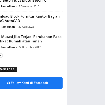
 Beton fc vs Mutu Beton K
y Ramadhan
-
5 Desember 2018
load Block Furnitur Kantor Bagian
WG AutoCAD
y Ramadhan
-
30 April 2025
 Mutasi Jika Terjadi Perubahan Pada
ifikat Rumah atau Tanah
y Ramadhan
-
22 Desember 2017
 FANS PAGE
👍 Follow Kami di Facebook