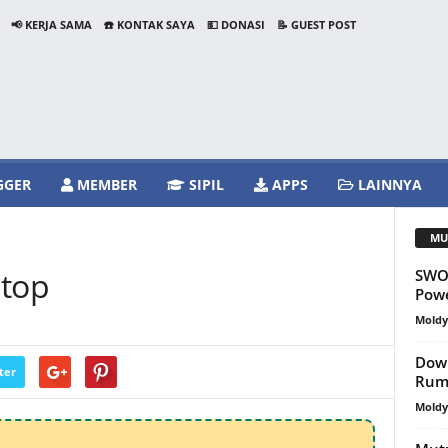
📢 KERJA SAMA
☎️ KONTAK SAYA
💵 DONASI
📝 GUEST POST
GGER
MEMBER
SIPIL
APPS
LAINNYA
MU
ptop
SWOT
Powe
Mold
Down
ter
Rum
Mold