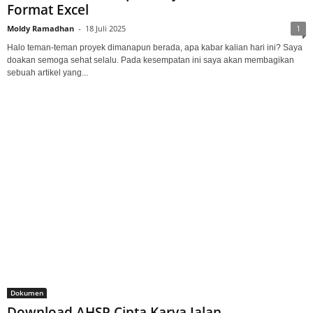
Format Excel
Moldy Ramadhan
-
18 Juli 2025
1
Halo teman-teman proyek dimanapun berada, apa kabar kalian hari ini? Saya
doakan semoga sehat selalu. Pada kesempatan ini saya akan membagikan
sebuah artikel yang...
Dokumen
Download AHSP Cipta Karya Jalan