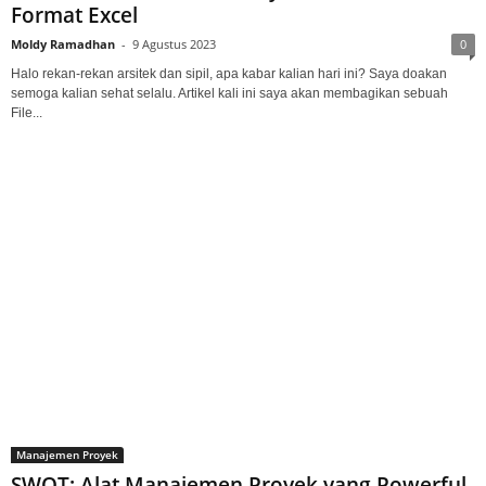
Format Excel
Moldy Ramadhan
-
9 Agustus 2023
0
Halo rekan-rekan arsitek dan sipil, apa kabar kalian hari ini? Saya doakan
semoga kalian sehat selalu. Artikel kali ini saya akan membagikan sebuah
File...
Manajemen Proyek
SWOT: Alat Manajemen Proyek yang Powerful