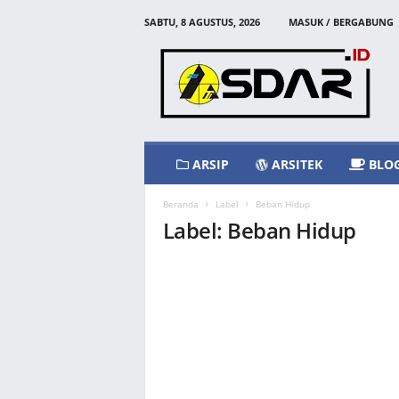
SABTU, 8 AGUSTUS, 2026
MASUK / BERGABUNG
A
s
d
a
r
I
d
ARSIP
ARSITEK
BLO
Beranda
Label
Beban Hidup
Label: Beban Hidup