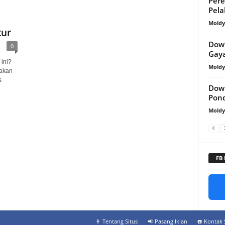
Per
Pel
Mold
tur
Dow
0
Gay
 ini?
Mold
 akan
s
Down
Pon
Mold
FB
👨‍ Tentang Situs
📢 Pasang Iklan
☎️ Kontak 