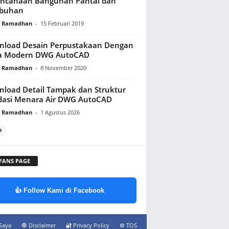
encanaan Bangunan Pantai dan
abuhan
y Ramadhan
-
15 Februari 2019
nload Desain Perpustakaan Dengan
a Modern DWG AutoCAD
y Ramadhan
-
8 November 2020
load Detail Tampak dan Struktur
dasi Menara Air DWG AutoCAD
y Ramadhan
-
1 Agustus 2026
 FANS PAGE
👍 Follow Kami di Facebook
Saya
🛑 Disclaimer
🔐 Privacy Policy
⚙️ TOS