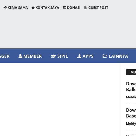
📢 KERJA SAMA
☎️ KONTAK SAYA
💵 DONASI
📝 GUEST POST
GGER
MEMBER
SIPIL
APPS
LAINNYA
MU
Dow
Bal
Mold
Down
Bas
Mold