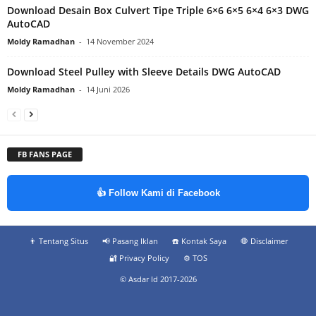
Download Desain Box Culvert Tipe Triple 6×6 6×5 6×4 6×3 DWG
AutoCAD
Moldy Ramadhan
-
14 November 2024
Download Steel Pulley with Sleeve Details DWG AutoCAD
Moldy Ramadhan
-
14 Juni 2026
FB FANS PAGE
👍 Follow Kami di Facebook
👨‍ Tentang Situs
📢 Pasang Iklan
☎️ Kontak Saya
🛑 Disclaimer
🔐 Privacy Policy
⚙️ TOS
© Asdar Id 2017-2026