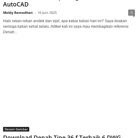
AutoCAD
Moldy Ramadhan
-
16 Juni 2025
0
Halo rekan-rekan arsitek dan sipil, apa kabar kalian hari ini? Saya doakan
semoga kalian sehat selalu. Artikel kali ini saya mau membagikan referensi
Denah...
Desain Gambar
Download Denah Tipe 36 f Terbaik 6 DWG