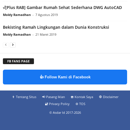
√[Plus RAB] Gambar Rumah Sehat Sederhana DWG AutoCAD
Moldy Ramadhan
-
7 Agustus 2019
Bekisting Ramah Lingkungan dalam Dunia Konstruksi
Moldy Ramadhan
-
21 Maret 2019
FB FANS PAGE
👍 Follow Kami di Facebook
👨‍ Tentang Situs
📢 Pasang Iklan
☎️ Kontak Saya
🛑 Disclaimer
🔐 Privacy Policy
⚙️ TOS
© Asdar Id 2017-2026