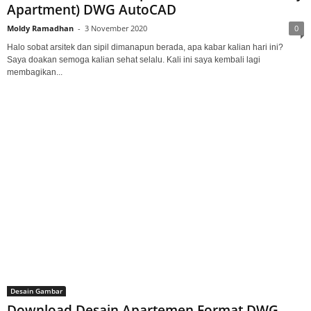
Apartment) DWG AutoCAD
Moldy Ramadhan
-
3 November 2020
0
Halo sobat arsitek dan sipil dimanapun berada, apa kabar kalian hari ini?
Saya doakan semoga kalian sehat selalu. Kali ini saya kembali lagi
membagikan...
Desain Gambar
Download Desain Apartemen Format DWG