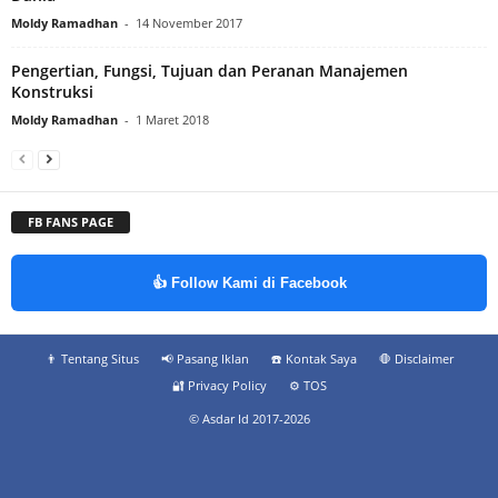
Moldy Ramadhan
-
14 November 2017
Pengertian, Fungsi, Tujuan dan Peranan Manajemen
Konstruksi
Moldy Ramadhan
-
1 Maret 2018
FB FANS PAGE
👍 Follow Kami di Facebook
👨‍ Tentang Situs
📢 Pasang Iklan
☎️ Kontak Saya
🛑 Disclaimer
🔐 Privacy Policy
⚙️ TOS
© Asdar Id 2017-2026