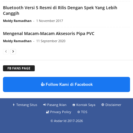
Bluetooth Versi 5 Resmi di Rilis Dengan Spek Yang Lebih
Canggih
Moldy Ramadhan
-
1 November 2017
Mengenal Macam-Macam Aksesoris Pipa PVC
Moldy Ramadhan
-
11 September 2020
FB FANS PAGE
👍 Follow Kami di Facebook
👨‍ Tentang Situs
📢 Pasang Iklan
☎️ Kontak Saya
🛑 Disclaimer
🔐 Privacy Policy
⚙️ TOS
© Asdar Id 2017-2026