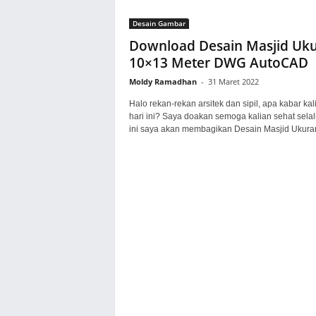
Desain Gambar
Download Desain Masjid Uk
10×13 Meter DWG AutoCAD
Moldy Ramadhan
-
31 Maret 2022
Halo rekan-rekan arsitek dan sipil, apa kabar kal
hari ini? Saya doakan semoga kalian sehat selalu
ini saya akan membagikan Desain Masjid Ukuran