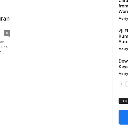
Car
from
Wor
uran
Mold
√[L
0
Ruma
Aut
ian
. Kali
Mold
...
Down
Keys
Mold
FB