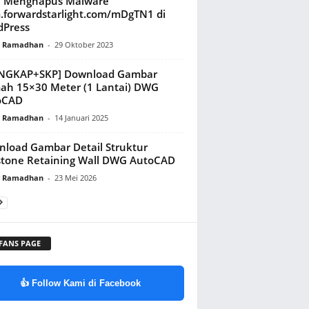
a Menghapus Malware
.forwardstarlight.com/mDgTN1 di
dPress
y Ramadhan
-
29 Oktober 2023
ENGKAP+SKP] Download Gambar
h 15×30 Meter (1 Lantai) DWG
oCAD
y Ramadhan
-
14 Januari 2025
load Gambar Detail Struktur
tone Retaining Wall DWG AutoCAD
y Ramadhan
-
23 Mei 2026
 FANS PAGE
👍 Follow Kami di Facebook