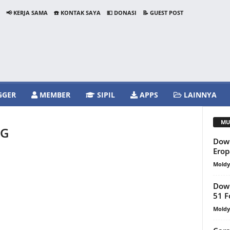
📢 KERJA SAMA
☎️ KONTAK SAYA
💵 DONASI
📝 GUEST POST
GGER
MEMBER
SIPIL
APPS
LAINNYA
MU
WG
Dow
Ero
Mold
Down
51 
Mold