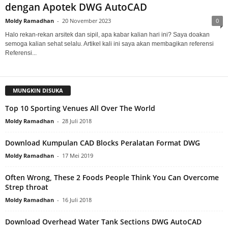
dengan Apotek DWG AutoCAD
Moldy Ramadhan
-
20 November 2023
0
Halo rekan-rekan arsitek dan sipil, apa kabar kalian hari ini? Saya doakan
semoga kalian sehat selalu. Artikel kali ini saya akan membagikan referensi
Referensi...
MUNGKIN DISUKA
Top 10 Sporting Venues All Over The World
Moldy Ramadhan
-
28 Juli 2018
Download Kumpulan CAD Blocks Peralatan Format DWG
Moldy Ramadhan
-
17 Mei 2019
Often Wrong, These 2 Foods People Think You Can Overcome
Strep throat
Moldy Ramadhan
-
16 Juli 2018
Download Overhead Water Tank Sections DWG AutoCAD