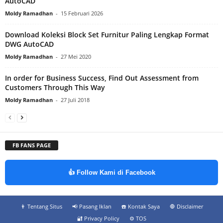
AutoCAD
Moldy Ramadhan
-
15 Februari 2026
Download Koleksi Block Set Furnitur Paling Lengkap Format
DWG AutoCAD
Moldy Ramadhan
-
27 Mei 2020
In order for Business Success, Find Out Assessment from
Customers Through This Way
Moldy Ramadhan
-
27 Juli 2018
FB FANS PAGE
👍 Follow Kami di Facebook
👨‍ Tentang Situs
📢 Pasang Iklan
☎️ Kontak Saya
🛑 Disclaimer
🔐 Privacy Policy
⚙️ TOS