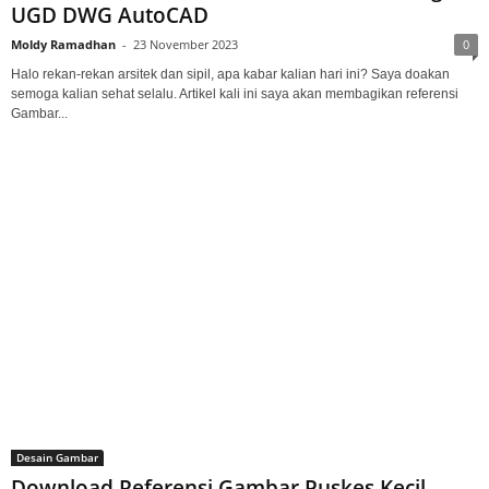
UGD DWG AutoCAD
Moldy Ramadhan
-
23 November 2023
0
Halo rekan-rekan arsitek dan sipil, apa kabar kalian hari ini? Saya doakan
semoga kalian sehat selalu. Artikel kali ini saya akan membagikan referensi
Gambar...
Desain Gambar
Download Referensi Gambar Puskes Kecil