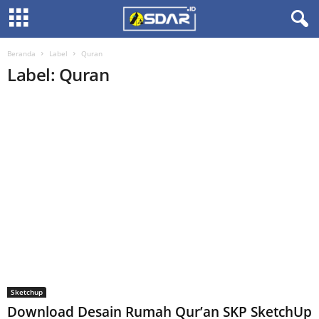
Beranda
Label
Quran
Label: Quran
Sketchup
Download Desain Rumah Qur’an SKP SketchUp