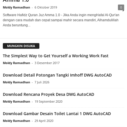
Moldy Ramadhan
-
6 Oktober 2019
0
Software Hafidz Quran Juz Amma 1.0 - Jika Anda ingin mengHafal Al-Qur'an
dengan cara mudah dan cepat sampai mahir secara mandiri, Alhamdulillah
Anda beruntung...
MUNGKIN DISUKA
The Simplest Way to Get Yourself a Working Work Fast
Moldy Ramadhan
-
3 Desember 2017
Download Detail Potongan Tangki Imhoff DWG AutoCAD
Moldy Ramadhan
-
7 Juli 2026
Download Rencana Proyek Desa DWG AutoCAD
Moldy Ramadhan
-
19 September 2020
Download Gambar Desain Toilet Lantai 1 DWG AutoCAD
Moldy Ramadhan
-
29 April 2020