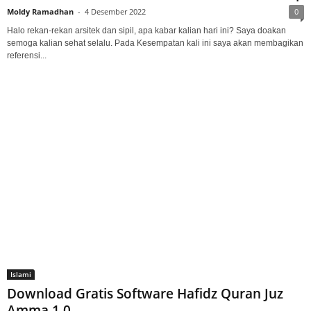
Moldy Ramadhan
-
4 Desember 2022
0
Halo rekan-rekan arsitek dan sipil, apa kabar kalian hari ini? Saya doakan
semoga kalian sehat selalu. Pada Kesempatan kali ini saya akan membagikan
referensi...
Islami
Download Gratis Software Hafidz Quran Juz
Amma 1.0