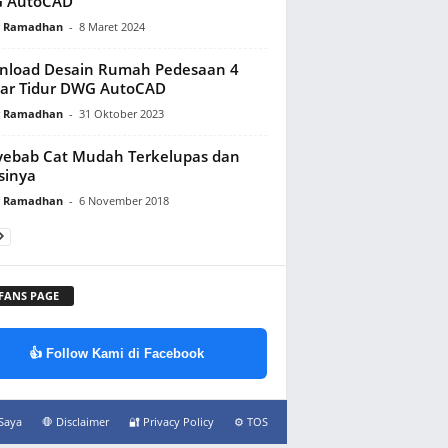
 AutoCAD
y Ramadhan
-
8 Maret 2024
nload Desain Rumah Pedesaan 4
ar Tidur DWG AutoCAD
y Ramadhan
-
31 Oktober 2023
ebab Cat Mudah Terkelupas dan
sinya
y Ramadhan
-
6 November 2018
 FANS PAGE
👍 Follow Kami di Facebook
Saya
🛑 Disclaimer
🔐 Privacy Policy
⚙️ TOS