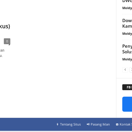
DWG
Mold
Dow
kus)
Kam
Mold
0
Peny
ian
Solu
u.
Mold
FB
👨‍ Tentang Situs
📢 Pasang Iklan
☎️ Kontak 