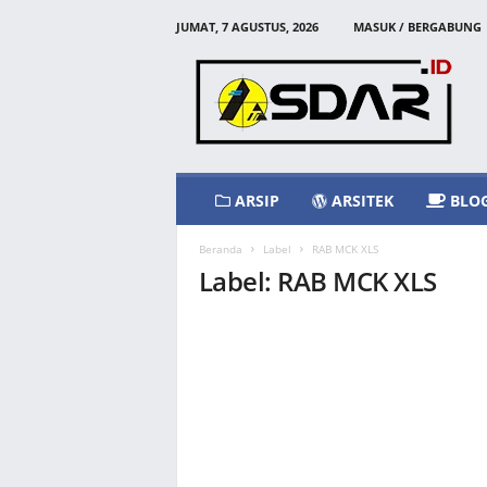
JUMAT, 7 AGUSTUS, 2026
MASUK / BERGABUNG
A
s
d
a
r
I
d
ARSIP
ARSITEK
BLO
Beranda
Label
RAB MCK XLS
Label: RAB MCK XLS