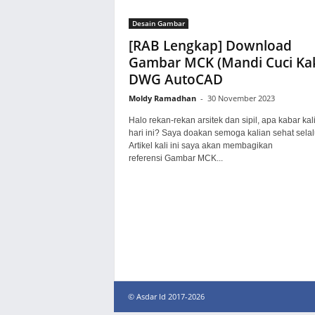
Desain Gambar
[RAB Lengkap] Download
Gambar MCK (Mandi Cuci Ka
DWG AutoCAD
Moldy Ramadhan
-
30 November 2023
Halo rekan-rekan arsitek dan sipil, apa kabar kal
hari ini? Saya doakan semoga kalian sehat selal
Artikel kali ini saya akan membagikan
referensi Gambar MCK...
© Asdar Id 2017-2026