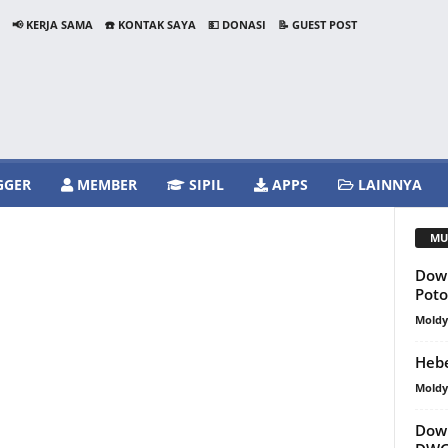
📢 KERJA SAMA
☎️ KONTAK SAYA
💵 DONASI
📝 GUEST POST
GGER
MEMBER
SIPIL
APPS
LAINNYA
MU
Down
Pot
Mold
Hebe
Mold
Dow