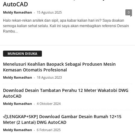
AutoCAD
Moldy Ramadhan
-
15 Agustus 2025
0
Halo rekan-rekan arsitek dan sipil, apa kabar kalian hari ini? Saya doakan
semoga kalian sehat selalu. Kali ini saya akan membagikan referensi Desain
Rambu...
MUNGKIN DISUKA
Menelusuri Keahlian Baopack Sebagai Produsen Mesin
Kemasan Otomatis Profesional
Moldy Ramadhan
-
18 Agustus 2023
Download Desain Tambatan Perahu 12 Meter Wakatobi DWG
AutoCAD
Moldy Ramadhan
-
4 Oktober 2024
√[LENGKAP+SKP] Download Gambar Desain Rumah 12×15
Meter (2 Lantai) DWG AutoCAD
Moldy Ramadhan
-
6 Februari 2025