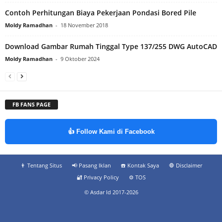
Contoh Perhitungan Biaya Pekerjaan Pondasi Bored Pile
Moldy Ramadhan
-
18 November 2018
Download Gambar Rumah Tinggal Type 137/255 DWG AutoCAD
Moldy Ramadhan
-
9 Oktober 2024
FB FANS PAGE
👍 Follow Kami di Facebook
👨‍ Tentang Situs
📢 Pasang Iklan
☎️ Kontak Saya
🛑 Disclaimer
🔐 Privacy Policy
⚙️ TOS
© Asdar Id 2017-2026