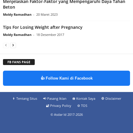
Menjelaskan Faktor-Faktor yang Mempengaruhi Daya Tahan
Beton
Moldy Ramadhan
-
20 Maret 2023
Tips For Losing Weight after Pregnancy
Moldy Ramadhan
-
18 Desember 2017
FB FANS PAGE
👍 Follow Kami di Facebook
👨‍ Tentang Situs
📢 Pasang Iklan
☎️ Kontak Saya
🛑 Disclaimer
🔐 Privacy Policy
⚙️ TOS
© Asdar Id 2017-2026