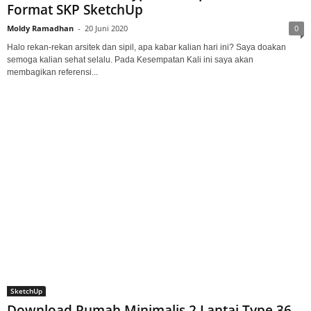
Format SKP SketchUp
Moldy Ramadhan
-
20 Juni 2020
0
Halo rekan-rekan arsitek dan sipil, apa kabar kalian hari ini? Saya doakan
semoga kalian sehat selalu. Pada Kesempatan Kali ini saya akan
membagikan referensi...
SketchUp
Download Rumah Minimalis 2 Lantai Type 36