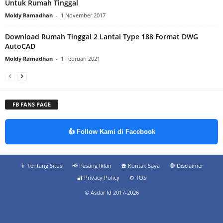
Untuk Rumah Tinggal
Moldy Ramadhan
-
1 November 2017
Download Rumah Tinggal 2 Lantai Type 188 Format DWG
AutoCAD
Moldy Ramadhan
-
1 Februari 2021
FB FANS PAGE
👍 Follow Kami di Facebook
👨‍ Tentang Situs
📢 Pasang Iklan
☎️ Kontak Saya
🛑 Disclaimer
🔐 Privacy Policy
⚙️ TOS
© Asdar Id 2017-2026