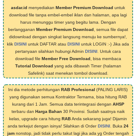
asdar.id
menyediakan
Member Premium Download
untuk
download file tanpa embel-embel iklan dan halaman, apa lagi
harus menunggu timer yang begitu lama. Dengan
berlangganan
Member Premium Download
, semua file dapat
didownload dengan singkat langsung menuju ke sumbernya!,
klik
DISINI
untuk DAFTAR atau
DISINI
untuk LOGIN :-) Jika ada
pertanyaan silahkan hubungi Admin
DISINI
. Untuk cara
download file
Member Free Download
, bisa membaca
Tutorial Download
yang ada dibawah Timer (halaman
Safelink) saat menekan tombol download.
Ini dia metode perhitungan
RAB Profesional
(PALING LARIS)
yang digunakan semua Kontraktor Ternama, bisa hitung RAB
kurang dari 1 Jam. Semua data terintegrasi dengan
AHSP
terbaru dan
Harga Bahan
30 Provinsi. Sudah saatnya naik
kelas, upgrade cara hitung
RAB
Anda sekarang juga! Dijamin
anda terkejut dengan isinya! Silahkan di Order
DISINI
. Buka
24
jam
nonstop, jadi tidak perlu takut lagi jika ada yg Order tengah