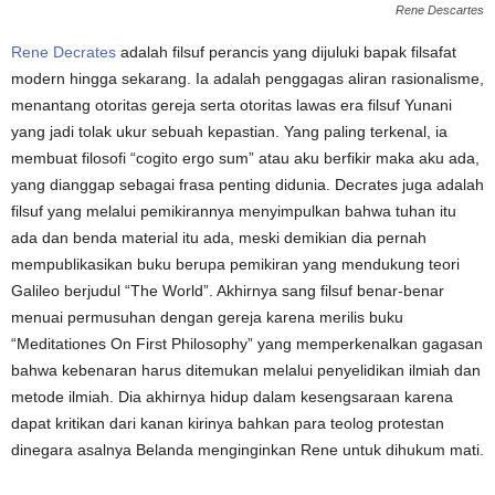
Rene Descartes
Rene Decrates
adalah filsuf perancis yang dijuluki bapak filsafat
modern hingga sekarang. Ia adalah penggagas aliran rasionalisme,
menantang otoritas gereja serta otoritas lawas era filsuf Yunani
yang jadi tolak ukur sebuah kepastian. Yang paling terkenal, ia
membuat filosofi “cogito ergo sum” atau aku berfikir maka aku ada,
yang dianggap sebagai frasa penting didunia. Decrates juga adalah
filsuf yang melalui pemikirannya menyimpulkan bahwa tuhan itu
ada dan benda material itu ada, meski demikian dia pernah
mempublikasikan buku berupa pemikiran yang mendukung teori
Galileo berjudul “The World”. Akhirnya sang filsuf benar-benar
menuai permusuhan dengan gereja karena merilis buku
“Meditationes On First Philosophy” yang memperkenalkan gagasan
bahwa kebenaran harus ditemukan melalui penyelidikan ilmiah dan
metode ilmiah. Dia akhirnya hidup dalam kesengsaraan karena
dapat kritikan dari kanan kirinya bahkan para teolog protestan
dinegara asalnya Belanda menginginkan Rene untuk dihukum mati.