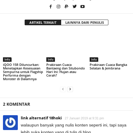
ARTIKEL TERKAIT
LAINNYA DARI PENULIS
Info
Info
Info
iQOO 15R Diluncurkan:
Prakiraan Cuaca
Prakiraan Cuaca Bangka
Menetapkan Kesesuaian
Bantaeng dan Situbondo
Selatan & Jembrana
Sempurna untuk Flagship
Hari Ini: Hujan atau
Performa dengan
Cerah?
Monster di Dalamnya
2 KOMENTAR
link alternatif 18hoki
27 Januari 2019 at 9:31 pm
walaupun banyak yang nulis konten seperti ini, tapi saya
lebih suka konten yang di tulis di blog