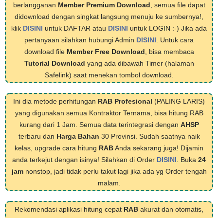
berlangganan
Member Premium Download
, semua file dapat
didownload dengan singkat langsung menuju ke sumbernya!,
klik
DISINI
untuk DAFTAR atau
DISINI
untuk LOGIN :-) Jika ada
pertanyaan silahkan hubungi Admin
DISINI
. Untuk cara
download file
Member Free Download
, bisa membaca
Tutorial Download
yang ada dibawah Timer (halaman
Safelink) saat menekan tombol download.
Ini dia metode perhitungan
RAB Profesional
(PALING LARIS)
yang digunakan semua Kontraktor Ternama, bisa hitung RAB
kurang dari 1 Jam. Semua data terintegrasi dengan
AHSP
terbaru dan
Harga Bahan
30 Provinsi. Sudah saatnya naik
kelas, upgrade cara hitung
RAB
Anda sekarang juga! Dijamin
anda terkejut dengan isinya! Silahkan di Order
DISINI
. Buka
24
jam
nonstop, jadi tidak perlu takut lagi jika ada yg Order tengah
malam.
Rekomendasi aplikasi hitung cepat
RAB
akurat dan otomatis,