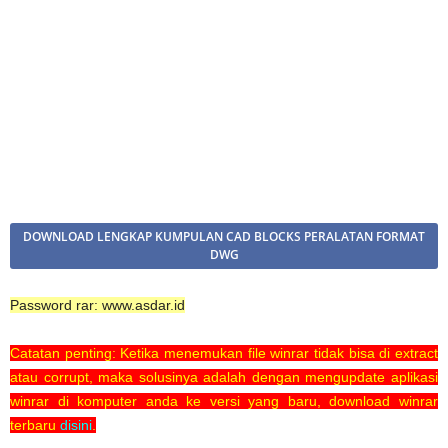
DOWNLOAD LENGKAP KUMPULAN CAD BLOCKS PERALATAN FORMAT
DWG
Password rar: www.asdar.id
Catatan penting: Ketika menemukan file winrar tidak bisa di extract
atau corrupt, maka solusinya adalah dengan mengupdate aplikasi
winrar di komputer anda ke versi yang baru, download winrar
terbaru
disini
.