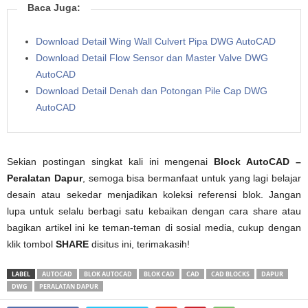
Baca Juga:
Download Detail Wing Wall Culvert Pipa DWG AutoCAD
Download Detail Flow Sensor dan Master Valve DWG
AutoCAD
Download Detail Denah dan Potongan Pile Cap DWG
AutoCAD
Sekian postingan singkat kali ini mengenai
Block AutoCAD –
Peralatan Dapur
, semoga bisa bermanfaat untuk yang lagi belajar
desain atau sekedar menjadikan koleksi referensi blok. Jangan
lupa untuk selalu berbagi satu kebaikan dengan cara share atau
bagikan artikel ini ke teman-teman di sosial media, cukup dengan
klik tombol
SHARE
disitus ini, terimakasih!
LABEL
AUTOCAD
BLOK AUTOCAD
BLOK CAD
CAD
CAD BLOCKS
DAPUR
DWG
PERALATAN DAPUR