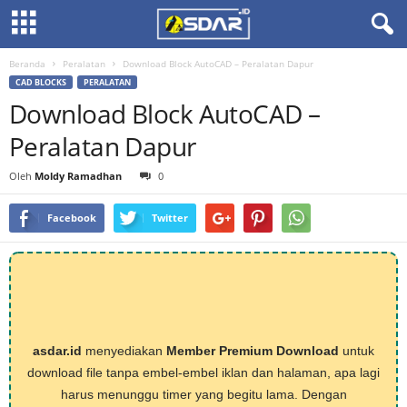
Beranda
Peralatan
Download Block AutoCAD – Peralatan Dapur
CAD BLOCKS
PERALATAN
Download Block AutoCAD –
Peralatan Dapur
Oleh
Moldy Ramadhan
0
Facebook
Twitter
asdar.id
menyediakan
Member Premium Download
untuk
download file tanpa embel-embel iklan dan halaman, apa lagi
harus menunggu timer yang begitu lama. Dengan