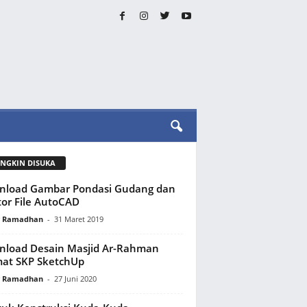
NGKIN DISUKA
nload Gambar Pondasi Gudang dan
or File AutoCAD
y Ramadhan
-
31 Maret 2019
load Desain Masjid Ar-Rahman
at SKP SketchUp
y Ramadhan
-
27 Juni 2020