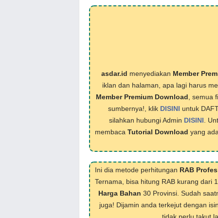
asdar.id
menyediakan
Member Prem
iklan dan halaman, apa lagi harus 
Member Premium Download
, semua f
sumbernya!, klik
DISINI
untuk DAF
silahkan hubungi Admin
DISINI
. Un
membaca
Tutorial Download
yang ada
Ini dia metode perhitungan
RAB Profes
Ternama, bisa hitung RAB kurang dari 
Harga Bahan
30 Provinsi. Sudah saat
juga! Dijamin anda terkejut dengan isi
tidak perlu takut 