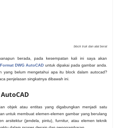
block truk dan alat berat
imanapun berada, pada kesempatan kali ini saya akan
at Format DWG AutoCAD
untuk dipakai pada gambar anda.
n yang belum mengetahui apa itu block dalam autocad?
ca penjelasan singkatnya dibawah ini.
m AutoCAD
n objek atau entitas yang digabungkan menjadi satu
akan untuk membuat elemen-elemen gambar yang berulang
arsitektur (jendela, pintu), furnitur, atau elemen teknik
waktu dalam proses desain dan penggambaran.