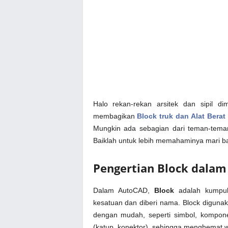
Halo rekan-rekan arsitek dan sipil d
membagikan
Block truk dan Alat Ber
Mungkin ada sebagian dari teman-tema
Baiklah untuk lebih memahaminya mari ba
Pengertian Block dala
Dalam AutoCAD,
Block
adalah kumpula
kesatuan dan diberi nama. Block digun
dengan mudah, seperti simbol, komponen 
(katup, konektor), sehingga menghemat 