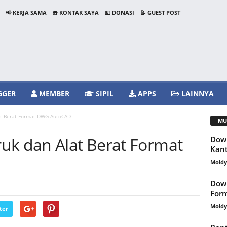
📢 KERJA SAMA
☎️ KONTAK SAYA
💵 DONASI
📝 GUEST POST
GGER
MEMBER
SIPIL
APPS
LAINNYA
at Berat Format DWG AutoCAD
MU
uk dan Alat Berat Format
Dow
Kant
Mold
Down
Form
Mold
ter