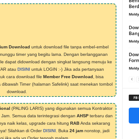
Bent
Berd
Mold
Down
Ban
Mold
ium Download
untuk download file tanpa embel-embel
Down
menunggu timer yang begitu lama. Dengan berlangganan
For
ile dapat didownload dengan singkat langsung menuju ke
Mold
TAR atau
DISINI
untuk LOGIN :-) Jika ada pertanyaan
tuk cara download file
Member Free Download
, bisa
 dibawah Timer (halaman Safelink) saat menekan tombol
download.
FB
ional
(PALING LARIS) yang digunakan semua Kontraktor
1 Jam. Semua data terintegrasi dengan
AHSP
terbaru dan
nya naik kelas, upgrade cara hitung
RAB
Anda sekarang
nya! Silahkan di Order
DISINI
. Buka
24 jam
nonstop, jadi
lagi jika ada yg Order tengah malam.