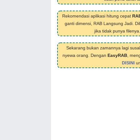
Rekomendasi aplikasi hitung cepat
RA
ganti dimensi, RAB Langsung Jadi. D
jika tidak punya filenya
Sekarang bukan zamannya lagi susa
nyewa orang. Dengan
EasyRAB
, meng
DISINI
un