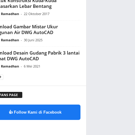
uk Konstruksi Kuda-Kuda
asarkan Lebar Bentang
y Ramadhan
-
22 Oktober 2017
load Gambar Mistar Ukur
gunan Air DWG AutoCAD
y Ramadhan
-
30 Juni 2025
load Desain Gudang Pabrik 3 lantai
mat DWG AutoCAD
y Ramadhan
-
6 Mei 2021
 FANS PAGE
👍 Follow Kami di Facebook