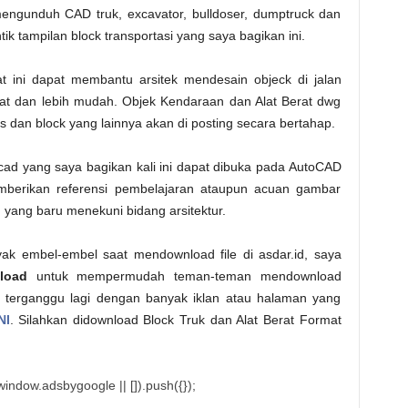
engunduh CAD truk, excavator, bulldoser, dumptruck dan
k tampilan block transportasi yang saya bagikan ini.
 ini dapat membantu arsitek mendesain objeck di jalan
at dan lebih mudah. Objek Kendaraan dan Alat Berat dwg
s dan block yang lainnya akan di posting secara bertahap.
ocad yang saya bagikan kali ini dapat dibuka pada AutoCAD
berikan referensi pembelajaran ataupun acuan gambar
u yang baru menekuni bidang arsitektur.
ak embel-embel saat mendownload file di asdar.id, saya
load
untuk mempermudah teman-teman mendownload
rlu terganggu lagi dengan banyak iklan atau halaman yang
NI
. Silahkan didownload Block Truk dan Alat Berat Format
indow.adsbygoogle || []).push({});