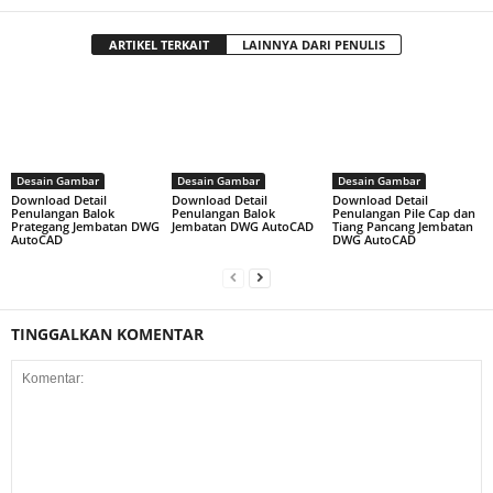
ARTIKEL TERKAIT
LAINNYA DARI PENULIS
Desain Gambar
Desain Gambar
Desain Gambar
Download Detail
Download Detail
Download Detail
Penulangan Balok
Penulangan Balok
Penulangan Pile Cap dan
Prategang Jembatan DWG
Jembatan DWG AutoCAD
Tiang Pancang Jembatan
AutoCAD
DWG AutoCAD
TINGGALKAN KOMENTAR