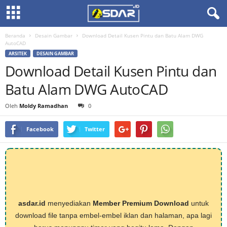
Beranda
Desain Gambar
Download Detail Kusen Pintu dan Batu Alam DWG
AutoCAD
ARSITEK
DESAIN GAMBAR
Download Detail Kusen Pintu dan
Batu Alam DWG AutoCAD
Oleh
Moldy Ramadhan
0
Facebook
Twitter
asdar.id
menyediakan
Member Premium Download
untuk
download file tanpa embel-embel iklan dan halaman, apa lagi