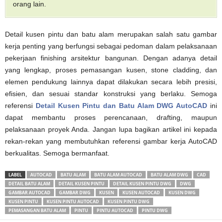
orang lain.
Detail kusen pintu dan batu alam merupakan salah satu gambar
kerja penting yang berfungsi sebagai pedoman dalam pelaksanaan
pekerjaan finishing arsitektur bangunan. Dengan adanya detail
yang lengkap, proses pemasangan kusen, stone cladding, dan
elemen pendukung lainnya dapat dilakukan secara lebih presisi,
efisien, dan sesuai standar konstruksi yang berlaku. Semoga
referensi
Detail Kusen Pintu dan Batu Alam DWG AutoCAD
ini
dapat membantu proses perencanaan, drafting, maupun
pelaksanaan proyek Anda. Jangan lupa bagikan artikel ini kepada
rekan-rekan yang membutuhkan referensi gambar kerja AutoCAD
berkualitas. Semoga bermanfaat.
LABEL
AUTOCAD
BATU ALAM
BATU ALAM AUTOCAD
BATU ALAM DWG
CAD
DETAIL BATU ALAM
DETAIL KUSEN PINTU
DETAIL KUSEN PINTU DWG
DWG
GAMBAR AUTOCAD
GAMBAR DWG
KUSEN
KUSEN AUTOCAD
KUSEN DWG
KUSEN PINTU
KUSEN PINTU AUTOCAD
KUSEN PINTU DWG
PEMASANGAN BATU ALAM
PINTU
PINTU AUTOCAD
PINTU DWG