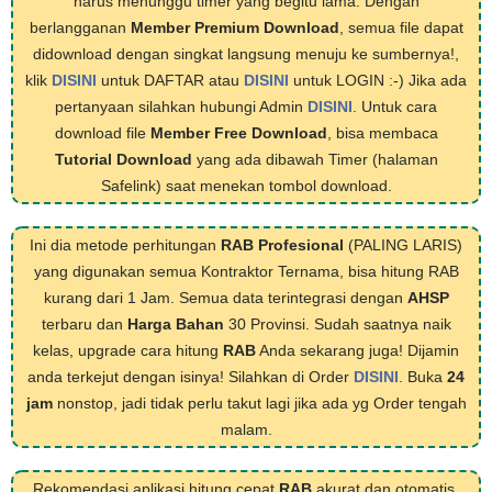
harus menunggu timer yang begitu lama. Dengan
berlangganan
Member Premium Download
, semua file dapat
didownload dengan singkat langsung menuju ke sumbernya!,
klik
DISINI
untuk DAFTAR atau
DISINI
untuk LOGIN :-) Jika ada
pertanyaan silahkan hubungi Admin
DISINI
. Untuk cara
download file
Member Free Download
, bisa membaca
Tutorial Download
yang ada dibawah Timer (halaman
Safelink) saat menekan tombol download.
Ini dia metode perhitungan
RAB Profesional
(PALING LARIS)
yang digunakan semua Kontraktor Ternama, bisa hitung RAB
kurang dari 1 Jam. Semua data terintegrasi dengan
AHSP
terbaru dan
Harga Bahan
30 Provinsi. Sudah saatnya naik
kelas, upgrade cara hitung
RAB
Anda sekarang juga! Dijamin
anda terkejut dengan isinya! Silahkan di Order
DISINI
. Buka
24
jam
nonstop, jadi tidak perlu takut lagi jika ada yg Order tengah
malam.
Rekomendasi aplikasi hitung cepat
RAB
akurat dan otomatis,