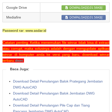
Google Drive
DOWNLOAD[101.56KB]
Mediafire
DOWNLOAD[101.56KB]
Password rar: www.asdar.id
Catatan penting: Ketika menemukan file winrar tidak bisa di extract
atau corrupt, maka solusinya adalah dengan mengupdate aplikasi
winrar di komputer anda ke versi yang baru, download winrar
terbaru
disini
.
Baca Juga:
Download Detail Penulangan Balok Prategang Jembatan
DWG AutoCAD
Download Detail Penulangan Balok Jembatan DWG
AutoCAD
Download Detail Penulangan Pile Cap dan Tiang
Pancang Jembatan DWG AutoCAD