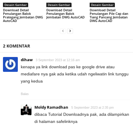
Desain Gambar
Desain Gambar
Desain Gambar
Download Detail
Download Detail
Download Detail
Penulangan Balok
Penulangan Balok
Penulangan Pile Cap dan
Prategang Jembatan DWG
Jembatan DWG AutoCAD
Tiang Pancang Jembatan
AutoCAD
DWG AutoCAD
2 KOMENTAR
dihaw
3 September 2023 at 12:16 am
kenapa ya link download pas ke google drive atau
mediafare nya gak ada ketika udah ngeliwatin link tunggu
yang kedua
Balas
Moldy Ramadhan
5 September 2023 at 2:35 pm
dibaca Tutorial Downloadnya pak, ada dilampirkan
di halaman safelinknya