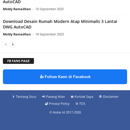
AutoCAD
Moldy Ramadhan
-
10 September 2025
Download Desain Rumah Modern Atap Minimalis 3 Lantai
DWG AutoCAD
Moldy Ramadhan
-
18 September 2023
FB FANS PAGE
👍 Follow Kami di Facebook
👨‍ Tentang Situs
📢 Pasang Iklan
☎️ Kontak Saya
🛑 Disclaimer
🔐 Privacy Policy
⚙️ TOS
© Asdar Id 2017-2026