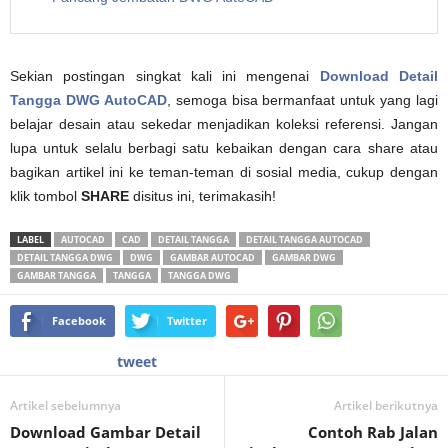
Sekian postingan singkat kali ini mengenai
Download Detail
Tangga DWG AutoCAD
, semoga bisa bermanfaat untuk yang lagi
belajar desain atau sekedar menjadikan koleksi referensi. Jangan
lupa untuk selalu berbagi satu kebaikan dengan cara share atau
bagikan artikel ini ke teman-teman di sosial media, cukup dengan
klik tombol
SHARE
disitus ini, terimakasih!
LABEL
AUTOCAD
CAD
DETAIL TANGGA
DETAIL TANGGA AUTOCAD
DETAIL TANGGA DWG
DWG
GAMBAR AUTOCAD
GAMBAR DWG
GAMBAR TANGGA
TANGGA
TANGGA DWG
Facebook
Twitter
tweet
Artikel sebelumnya
Artikel berikutnya
Download Gambar Detail
Contoh Rab Jalan