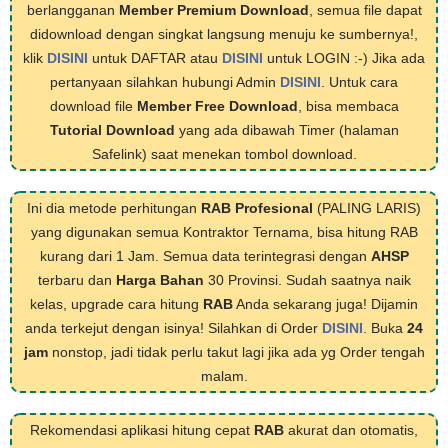
berlangganan
Member Premium Download
, semua file dapat
didownload dengan singkat langsung menuju ke sumbernya!,
klik
DISINI
untuk DAFTAR atau
DISINI
untuk LOGIN :-) Jika ada
pertanyaan silahkan hubungi Admin
DISINI
. Untuk cara
download file
Member Free Download
, bisa membaca
Tutorial Download
yang ada dibawah Timer (halaman
Safelink) saat menekan tombol download.
Ini dia metode perhitungan
RAB Profesional
(PALING LARIS)
yang digunakan semua Kontraktor Ternama, bisa hitung RAB
kurang dari 1 Jam. Semua data terintegrasi dengan
AHSP
terbaru dan
Harga Bahan
30 Provinsi. Sudah saatnya naik
kelas, upgrade cara hitung
RAB
Anda sekarang juga! Dijamin
anda terkejut dengan isinya! Silahkan di Order
DISINI
. Buka
24
jam
nonstop, jadi tidak perlu takut lagi jika ada yg Order tengah
malam.
Rekomendasi aplikasi hitung cepat
RAB
akurat dan otomatis,