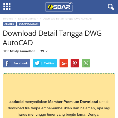
Beranda
Desain Gambar
Download Detail Tangga DWG AutoCAD
ARSITEK
DESAIN GAMBAR
Download Detail Tangga DWG
AutoCAD
Oleh
Moldy Ramadhan
2
Facebook
Twitter
asdar.id
menyediakan
Member Premium Download
untuk
download file tanpa embel-embel iklan dan halaman, apa lagi
harus menunggu timer yang begitu lama. Dengan