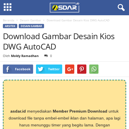
Beranda
Desain Gambar
Download Gambar Desain Kios DWG AutoCAD
ARSITEK
DESAIN GAMBAR
Download Gambar Desain Kios
DWG AutoCAD
Oleh
Moldy Ramadhan
0
Facebook
Twitter
asdar.id
menyediakan
Member Premium Download
untuk
download file tanpa embel-embel iklan dan halaman, apa lagi
harus menunggu timer yang begitu lama. Dengan