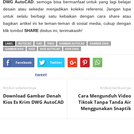
DWG AutoCAD
, semoga bisa bermanfaat untuk yang lagi belajar
desain atau sekedar menjadikan koleksi referensi. Jangan lupa
untuk selalu berbagi satu kebaikan dengan cara share atau
bagikan artikel ini ke teman-teman di sosial media, cukup dengan
klik tombol
SHARE
disitus ini, terimakasih!
LABEL
AUTOCAD
CAD
DWG
GAMBAR AUTOCAD
GAMBAR DWG
GAMBAR KIOS
KIOS
KIOS AUTOCAD
KIOS DWG
Facebook
Twitter
tweet
Artikel sebelumnya
Artikel berikutnya
Download Gambar Denah
Cara Mengunduh Video
Kios Es Krim DWG AutoCAD
Tiktok Tanpa Tanda Air
Menggunakan Snaptik