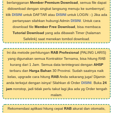
berlangganan
Member Premium Download
, semua file dapat
didownload dengan singkat langsung menuju ke sumbernya!,
klik
DISINI
untuk DAFTAR atau
DISINI
untuk LOGIN :-) Jika ada
pertanyaan silahkan hubungi Admin
DISINI
. Untuk cara
download file
Member Free Download
, bisa membaca
Tutorial Download
yang ada dibawah Timer (halaman
Safelink) saat menekan tombol download.
Ini dia metode perhitungan
RAB Profesional
(PALING LARIS)
yang digunakan semua Kontraktor Ternama, bisa hitung RAB
kurang dari 1 Jam. Semua data terintegrasi dengan
AHSP
terbaru dan
Harga Bahan
30 Provinsi. Sudah saatnya naik
kelas, upgrade cara hitung
RAB
Anda sekarang juga! Dijamin
anda terkejut dengan isinya! Silahkan di Order
DISINI
. Buka
24
jam
nonstop, jadi tidak perlu takut lagi jika ada yg Order tengah
malam.
Rekomendasi aplikasi hitung cepat
RAB
akurat dan otomatis,