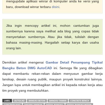
mengupdate aplikasi winrar di komputer anda ke versi yang
baru, download winrar terbaru
disini
.
Jika ingin mencopy artikel ini, mohon cantumkan juga
sumbernya karena saya melihat ada blog yang copas tidak
menyertakan sumbernya. Atau jika tidak, tulislah dengan
bahasa masing-masing. Hargailah setiap karya dan usaha
orang lain.
Demikian artikel mengenai
Gambar Detail Penampang Tipikal
Bangku Beton DWG AutoCAD
ini. Semoga file yang dibagikan
dapat membantu rekan-rekan dalam menyusun gambar kerja
lanskap, desain ruang publik, maupun proyek konstruksi lainnya.
Jangan lupa untuk membagikan artikel ini kepada rekan kerja atau
tim proyek yang membutuhkan.
LABEL
AUTOCAD
BANGKU BETON
BANGKU TAMAN
CONCRETE BENCH
CONCRETE SEAT
DESAIN LANSKAP
DETAIL BANGKU
DETAIL BANGKU BETON