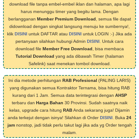
download file tanpa embel-embel iklan dan halaman, apa lagi
harus menunggu timer yang begitu lama. Dengan
berlangganan
Member Premium Download
, semua file dapat
didownload dengan singkat langsung menuju ke sumbernya!,
klik
DISINI
untuk DAFTAR atau
DISINI
untuk LOGIN :-) Jika ada
pertanyaan silahkan hubungi Admin
DISINI
. Untuk cara
download file
Member Free Download
, bisa membaca
Tutorial Download
yang ada dibawah Timer (halaman
Safelink) saat menekan tombol download.
Ini dia metode perhitungan
RAB Profesional
(PALING LARIS)
yang digunakan semua Kontraktor Ternama, bisa hitung RAB
kurang dari 1 Jam. Semua data terintegrasi dengan
AHSP
terbaru dan
Harga Bahan
30 Provinsi. Sudah saatnya naik
kelas, upgrade cara hitung
RAB
Anda sekarang juga! Dijamin
anda terkejut dengan isinya! Silahkan di Order
DISINI
. Buka
24
jam
nonstop, jadi tidak perlu takut lagi jika ada yg Order tengah
malam.