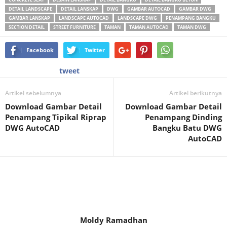
DETAIL LANDSCAPE
DETAIL LANSKAP
DWG
GAMBAR AUTOCAD
GAMBAR DWG
GAMBAR LANSKAP
LANDSCAPE AUTOCAD
LANDSCAPE DWG
PENAMPANG BANGKU
SECTION DETAIL
STREET FURNITURE
TAMAN
TAMAN AUTOCAD
TAMAN DWG
Facebook
Twitter
tweet
Artikel sebelumnya
Artikel berikutnya
Download Gambar Detail
Download Gambar Detail
Penampang Tipikal Riprap
Penampang Dinding
DWG AutoCAD
Bangku Batu DWG
AutoCAD
Moldy Ramadhan