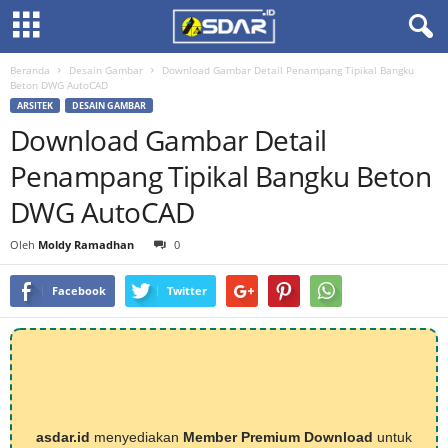
Beranda
Desain Gambar
Download Gambar Detail Penampang Tipikal Bangku
Beton DWG AutoCAD
ARSITEK
DESAIN GAMBAR
Download Gambar Detail
Penampang Tipikal Bangku Beton
DWG AutoCAD
Oleh
Moldy Ramadhan
0
Facebook
Twitter
asdar.id
menyediakan
Member Premium Download
untuk