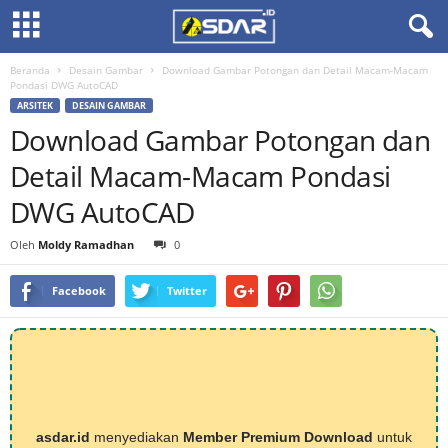
Beranda
Desain Gambar
Download Gambar Potongan dan Detail Macam-Macam
Pondasi DWG AutoCAD
ARSITEK
DESAIN GAMBAR
Download Gambar Potongan dan
Detail Macam-Macam Pondasi
DWG AutoCAD
Oleh
Moldy Ramadhan
0
Facebook
Twitter
asdar.id
menyediakan
Member Premium Download
untuk