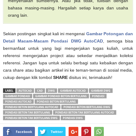
menyertakan sumbernya. Atau jika tidak, tulislah dengan
bahasa masing-masing. Hargailah setiap karya dan usaha
orang lain.
Sekian postingan singkat kali ini mengenai
Gambar Potongan dan
Detail Macam-Macam Pondasi DWG AutoCAD
, semoga bisa
bermanfaat untuk yang lagi mengerjakan tugas kuliah, untuk
referensi mengerjakan project atau sekedar menjadikan koleksi
referensi. Jangan lupa untuk selalu berbagi satu kebaikan dengan
cara share atau bagikan artikel ini ke teman-teman di sosial media,
cukup dengan klik tombol
SHARE
disitus ini, terimakasih!
LABEL
AUTOCAD
CAD
DWG
GAMBAR AUTOCAD
GAMBAR DWG
GAMBAR PONDASI
GAMBAR PONDASI BETON BERTULANG
PONDASI
PONDASI AUTOCAD
PONDASI BETON BERTULANG
PONDASI BETON BERTULANG AUTOCAD
PONDASI BETON BERTULANG DWG
PONDASI BETON TAK BERTULANG
PONDASI BETON TAK BERTULANG AUTOCAD
PONDASI BETON TAK BERTULANG DWG
PONDASI DWG
Facebook
Twitter