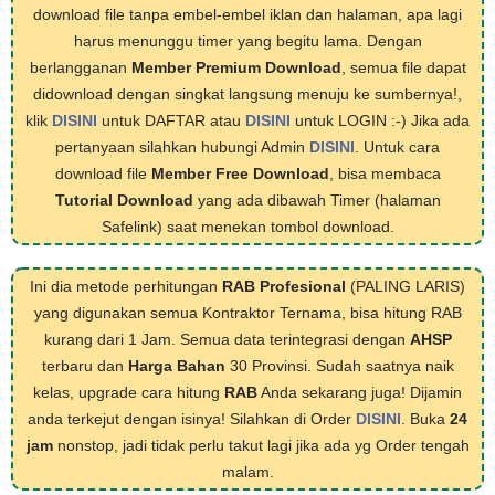
download file tanpa embel-embel iklan dan halaman, apa lagi
harus menunggu timer yang begitu lama. Dengan
berlangganan
Member Premium Download
, semua file dapat
didownload dengan singkat langsung menuju ke sumbernya!,
klik
DISINI
untuk DAFTAR atau
DISINI
untuk LOGIN :-) Jika ada
pertanyaan silahkan hubungi Admin
DISINI
. Untuk cara
download file
Member Free Download
, bisa membaca
Tutorial Download
yang ada dibawah Timer (halaman
Safelink) saat menekan tombol download.
Ini dia metode perhitungan
RAB Profesional
(PALING LARIS)
yang digunakan semua Kontraktor Ternama, bisa hitung RAB
kurang dari 1 Jam. Semua data terintegrasi dengan
AHSP
terbaru dan
Harga Bahan
30 Provinsi. Sudah saatnya naik
kelas, upgrade cara hitung
RAB
Anda sekarang juga! Dijamin
anda terkejut dengan isinya! Silahkan di Order
DISINI
. Buka
24
jam
nonstop, jadi tidak perlu takut lagi jika ada yg Order tengah
malam.