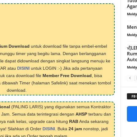
Tuto
Agar
Mold
Meng
Mold
ium Download
untuk download file tanpa embel-embel
√[L
Ruma
menunggu timer yang begitu lama. Dengan berlangganan
Aut
ile dapat didownload dengan singkat langsung menuju ke
Mold
TAR atau
DISINI
untuk LOGIN :-) Jika ada pertanyaan
tuk cara download file
Member Free Download
, bisa
 dibawah Timer (halaman Safelink) saat menekan tombol
download.
FB
ional
(PALING LARIS) yang digunakan semua Kontraktor
1 Jam. Semua data terintegrasi dengan
AHSP
terbaru dan
nya naik kelas, upgrade cara hitung
RAB
Anda sekarang
nya! Silahkan di Order
DISINI
. Buka
24 jam
nonstop, jadi
lagi jika ada yg Order tengah malam.