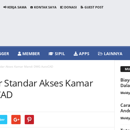
📢 KERJA SAMA
☎️ KONTAK SAYA
💵 DONASI
📝 GUEST POST
GGER
MEMBER
SIPIL
APPS
LAINNYA
dar Akses Kamar Mandi DWG AutoCAD
MU
 Standar Akses Kamar
Biay
Dala
CAD
Mold
Cara
Andr
Mold
ter