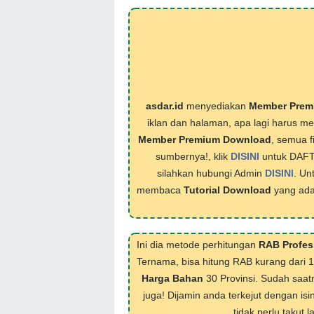
asdar.id
menyediakan
Member Prem
iklan dan halaman, apa lagi harus 
Member Premium Download
, semua f
sumbernya!, klik
DISINI
untuk DAF
silahkan hubungi Admin
DISINI
. Un
membaca
Tutorial Download
yang ada
Ini dia metode perhitungan
RAB Profes
Ternama, bisa hitung RAB kurang dari 
Harga Bahan
30 Provinsi. Sudah saat
juga! Dijamin anda terkejut dengan isi
tidak perlu takut 