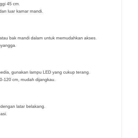
nggi 45 cm.
dan luar kamar mandi.
tu atau bak mandi dalam untuk memudahkan akses.
nyangga.
tersedia, gunakan lampu LED yang cukup terang.
90-120 cm, mudah dijangkau.
dengan latar belakang.
asi.