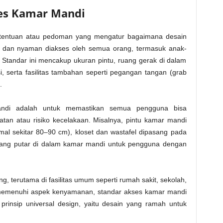
ses Kamar Mandi
tentuan atau pedoman yang mengatur bagaimana desain
 dan nyaman diakses oleh semua orang, termasuk anak-
. Standar ini mencakup ukuran pintu, ruang gerak di dalam
si, serta fasilitas tambahan seperti pegangan tangan (grab
.
andi adalah untuk memastikan semua pengguna bisa
n atau risiko kecelakaan. Misalnya, pintu kamar mandi
imal sekitar 80–90 cm), kloset dan wastafel dipasang pada
 ruang putar di dalam kamar mandi untuk pengguna dengan
g, terutama di fasilitas umum seperti rumah sakit, sekolah,
n memenuhi aspek kenyamanan, standar akses kamar mandi
rinsip universal design, yaitu desain yang ramah untuk