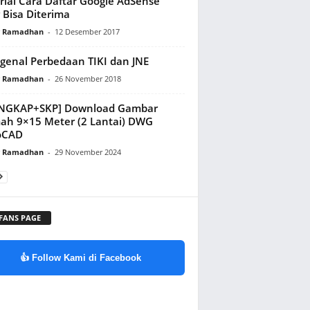
rial Cara Daftar Google AdSense
 Bisa Diterima
y Ramadhan
-
12 Desember 2017
enal Perbedaan TIKI dan JNE
y Ramadhan
-
26 November 2018
ENGKAP+SKP] Download Gambar
h 9×15 Meter (2 Lantai) DWG
oCAD
y Ramadhan
-
29 November 2024
 FANS PAGE
👍 Follow Kami di Facebook