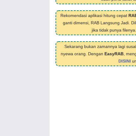
Rekomendasi aplikasi hitung cepat
RA
ganti dimensi, RAB Langsung Jadi. D
jika tidak punya filenya
Sekarang bukan zamannya lagi susa
nyewa orang. Dengan
EasyRAB
, meng
DISINI
un