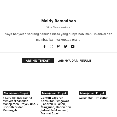
Moldy Ramadhan
https://www.asdar.id
Saya hanyalah seorang pemuda biasa yang punya hobi menulis artikel dan
membagikannya kepada orang.
ARTIKEL TERKAIT
LAINNYA DARI PENULIS
Manajemen Proyek
Manajemen Proyek
Manajemen Proyek
7 Cara Aplikasi Kanna
Contoh Laporan
Galian dan Timbunan
Menyederhanakan
Konsultan Pengawas
Manajemen Proyek untuk
(Laporan Bulanan,
Bisnis Kecil dan
Mingguan, Harian dan
Menengah
Jadwal Pelaksanaan)
Format Excel