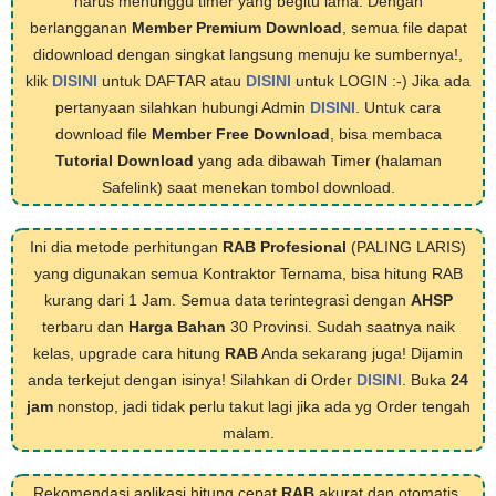
harus menunggu timer yang begitu lama. Dengan
berlangganan
Member Premium Download
, semua file dapat
didownload dengan singkat langsung menuju ke sumbernya!,
klik
DISINI
untuk DAFTAR atau
DISINI
untuk LOGIN :-) Jika ada
pertanyaan silahkan hubungi Admin
DISINI
. Untuk cara
download file
Member Free Download
, bisa membaca
Tutorial Download
yang ada dibawah Timer (halaman
Safelink) saat menekan tombol download.
Ini dia metode perhitungan
RAB Profesional
(PALING LARIS)
yang digunakan semua Kontraktor Ternama, bisa hitung RAB
kurang dari 1 Jam. Semua data terintegrasi dengan
AHSP
terbaru dan
Harga Bahan
30 Provinsi. Sudah saatnya naik
kelas, upgrade cara hitung
RAB
Anda sekarang juga! Dijamin
anda terkejut dengan isinya! Silahkan di Order
DISINI
. Buka
24
jam
nonstop, jadi tidak perlu takut lagi jika ada yg Order tengah
malam.
Rekomendasi aplikasi hitung cepat
RAB
akurat dan otomatis,