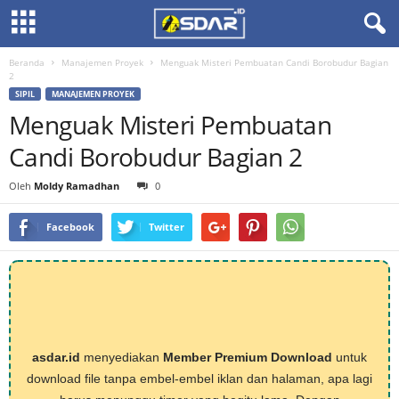
Beranda
Manajemen Proyek
Menguak Misteri Pembuatan Candi Borobudur Bagian
2
SIPIL
MANAJEMEN PROYEK
Menguak Misteri Pembuatan
Candi Borobudur Bagian 2
Oleh
Moldy Ramadhan
0
Facebook
Twitter
asdar.id
menyediakan
Member Premium Download
untuk
download file tanpa embel-embel iklan dan halaman, apa lagi