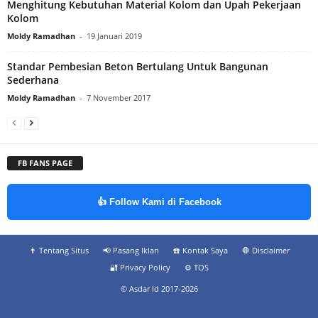
Menghitung Kebutuhan Material Kolom dan Upah Pekerjaan
Kolom
Moldy Ramadhan
-
19 Januari 2019
Standar Pembesian Beton Bertulang Untuk Bangunan
Sederhana
Moldy Ramadhan
-
7 November 2017
FB FANS PAGE
👍 Follow Kami di Facebook
👨‍ Tentang Situs
📢 Pasang Iklan
☎️ Kontak Saya
🛑 Disclaimer
🔐 Privacy Policy
⚙️ TOS
© Asdar Id 2017-2026