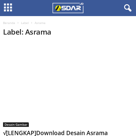
Beranda
Label
Asrama
Label: Asrama
Desain Gambar
√[LENGKAP]Download Desain Asrama