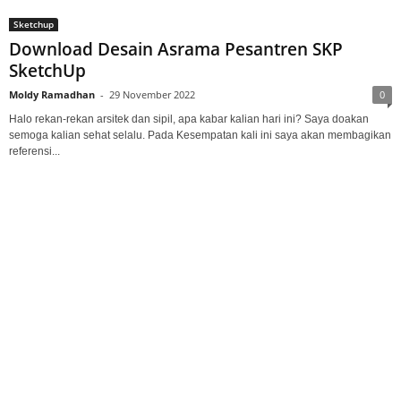
Sketchup
Download Desain Asrama Pesantren SKP
SketchUp
Moldy Ramadhan
-
29 November 2022
0
Halo rekan-rekan arsitek dan sipil, apa kabar kalian hari ini? Saya doakan
semoga kalian sehat selalu. Pada Kesempatan kali ini saya akan membagikan
referensi...