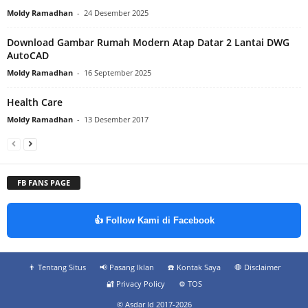
Moldy Ramadhan
-
24 Desember 2025
Download Gambar Rumah Modern Atap Datar 2 Lantai DWG
AutoCAD
Moldy Ramadhan
-
16 September 2025
Health Care
Moldy Ramadhan
-
13 Desember 2017
FB FANS PAGE
👍 Follow Kami di Facebook
👨‍ Tentang Situs
📢 Pasang Iklan
☎️ Kontak Saya
🛑 Disclaimer
🔐 Privacy Policy
⚙️ TOS
© Asdar Id 2017-2026