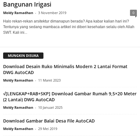
Bangunan Irigasi
Moldy Ramadhan
-
3 November 2019
0
Halo rekan-rekan arsitektur dimanapun berada? Apa kabar kalian hari ini?
Tentunya yang sedang mambaca artikel ini diberi kesehatan selalu oleh Allah
SWT. Kali ini...
MUNGKIN DISUKA
Download Desain Ruko Minimalis Modern 2 Lantai Format
DWG AutoCAD
Moldy Ramadhan
-
11 Maret 2023
√[LENGKAP+RAB+SKP] Download Gambar Rumah 9,5×20 Meter
(2 Lantai) DWG AutoCAD
Moldy Ramadhan
-
10 Januari 2025
Download Gambar Balai Desa File AutoCAD
Moldy Ramadhan
-
29 Mei 2019