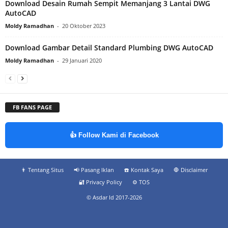
Download Desain Rumah Sempit Memanjang 3 Lantai DWG
AutoCAD
Moldy Ramadhan
-
20 Oktober 2023
Download Gambar Detail Standard Plumbing DWG AutoCAD
Moldy Ramadhan
-
29 Januari 2020
FB FANS PAGE
👍 Follow Kami di Facebook
👨‍ Tentang Situs
📢 Pasang Iklan
☎️ Kontak Saya
🛑 Disclaimer
🔐 Privacy Policy
⚙️ TOS
© Asdar Id 2017-2026