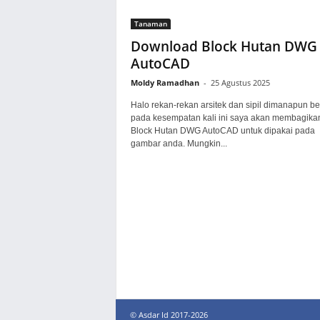
Tanaman
Download Block Hutan DWG
AutoCAD
Moldy Ramadhan
-
25 Agustus 2025
Halo rekan-rekan arsitek dan sipil dimanapun be
pada kesempatan kali ini saya akan membagika
Block Hutan DWG AutoCAD untuk dipakai pada
gambar anda. Mungkin...
© Asdar Id 2017-2026