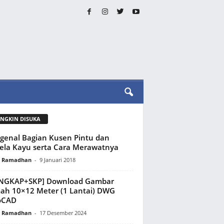
NGKIN DISUKA
enal Bagian Kusen Pintu dan
ela Kayu serta Cara Merawatnya
y Ramadhan
-
9 Januari 2018
ENGKAP+SKP] Download Gambar
h 10×12 Meter (1 Lantai) DWG
oCAD
y Ramadhan
-
17 Desember 2024