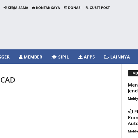
📢 KERJA SAMA
☎️ KONTAK SAYA
💵 DONASI
📝 GUEST POST
GGER
MEMBER
SIPIL
APPS
LAINNYA
MU
toCAD
Meng
Jend
Mold
√[L
Ruma
Aut
Mold