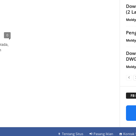
Dow
(2 L
Mold
Peng
0
Mold
rada,
n
Down
DWG
Mold
FB
👨‍ Tentang Situs
📢 Pasang Iklan
☎️ Kontak 