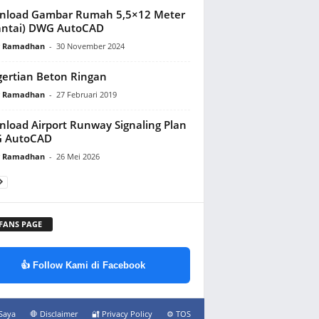
nload Gambar Rumah 5,5×12 Meter
antai) DWG AutoCAD
y Ramadhan
-
30 November 2024
ertian Beton Ringan
y Ramadhan
-
27 Februari 2019
load Airport Runway Signaling Plan
 AutoCAD
y Ramadhan
-
26 Mei 2026
 FANS PAGE
👍 Follow Kami di Facebook
Saya
🛑 Disclaimer
🔐 Privacy Policy
⚙️ TOS