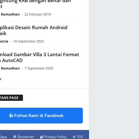
ghitung RAB dengan Benar dan
t
y Ramadhan
-
22 Februari 2019
plikasi Desain Rumah Android
aik
atria
-
16 September 2023
load Gambar Villa 3 Lantai Format
 AutoCAD
y Ramadhan
-
7 September 2020
 FANS PAGE
👍 Follow Kami di Facebook
Saya
🛑 Disclaimer
🔐 Privacy Policy
⚙️ TOS