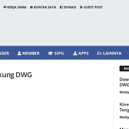
📢 KERJA SAMA
☎️ KONTAK SAYA
💵 DONASI
📝 GUEST POST
GGER
MEMBER
SIPIL
APPS
LAINNYA
MU
ngkung DWG
Down
DWG
Mold
Kine
Teng
Mold