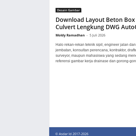
Desain Gambar
Download Layout Beton Box
Culvert Lengkung DWG Aut
Moldy Ramadhan
-
5 Juli 2026
Halo rekan-rekan teknik sipil, engineer jalan dan
jembatan, konsultan perencana, kontraktor, drafte
surveyor, maupun mahasiswa yang sedang menc
referensi gambar kerja drainase dan gorong-goro
© Asdar Id 2017-2026