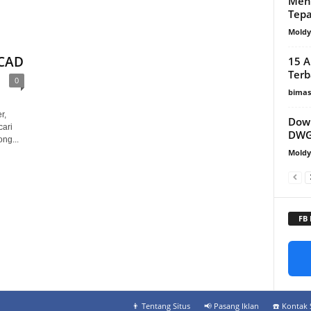
Men
Tepa
Mold
oCAD
15 A
Terb
0
bimas
r,
Down
ari
DWG
ng...
Mold
FB
👨‍ Tentang Situs
📢 Pasang Iklan
☎️ Kontak 