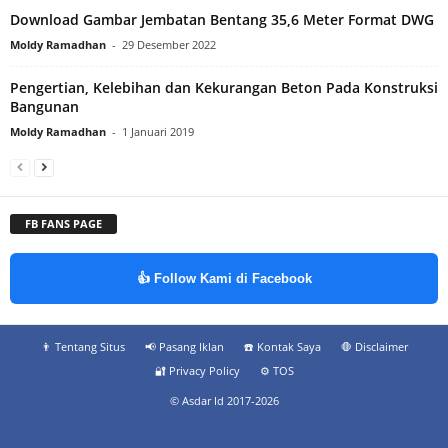
Download Gambar Jembatan Bentang 35,6 Meter Format DWG
Moldy Ramadhan
-
29 Desember 2022
Pengertian, Kelebihan dan Kekurangan Beton Pada Konstruksi
Bangunan
Moldy Ramadhan
-
1 Januari 2019
FB FANS PAGE
👍 Follow Kami di Facebook
👨‍ Tentang Situs
📢 Pasang Iklan
☎️ Kontak Saya
🛑 Disclaimer
🔐 Privacy Policy
⚙️ TOS
© Asdar Id 2017-2026