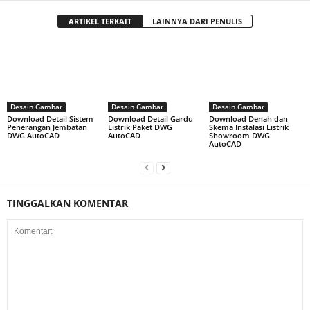
ARTIKEL TERKAIT
LAINNYA DARI PENULIS
Desain Gambar
Desain Gambar
Desain Gambar
Download Detail Sistem
Download Detail Gardu
Download Denah dan
Penerangan Jembatan
Listrik Paket DWG
Skema Instalasi Listrik
DWG AutoCAD
AutoCAD
Showroom DWG
AutoCAD
TINGGALKAN KOMENTAR