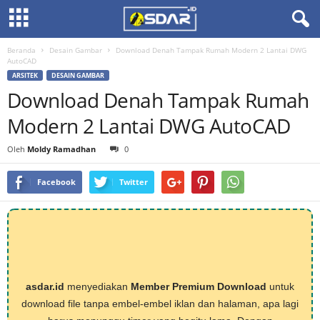
Beranda
Desain Gambar
Download Denah Tampak Rumah Modern 2 Lantai DWG
AutoCAD
ARSITEK
DESAIN GAMBAR
Download Denah Tampak Rumah
Modern 2 Lantai DWG AutoCAD
Oleh
Moldy Ramadhan
0
Facebook
Twitter
asdar.id
menyediakan
Member Premium Download
untuk
download file tanpa embel-embel iklan dan halaman, apa lagi