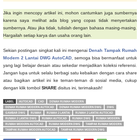
Jika ingin mencopy artikel ini, mohon cantumkan juga sumbernya
karena saya melihat ada blog yang copas tidak menyertakan
sumbernya. Atau jika tidak, tulislah dengan bahasa masing-masing.
Hargailah setiap karya dan usaha orang lain.
Sekian postingan singkat kali ini mengenai
Denah Tampak Rumah
Modern 2 Lantai DWG AutoCAD
, semoga bisa bermanfaat untuk
yang lagi belajar desain atau sekedar menjadikan koleksi referensi.
Jangan lupa untuk selalu berbagi satu kebaikan dengan cara share
atau bagikan artikel ini ke teman-teman di sosial media, cukup
dengan klik tombol
SHARE
disitus ini, terimakasih!
LABEL
AUTOCAD
CAD
DENAH RUMAH MODERN
DENAH RUMAH MODERN AUTOCAD
DENAH RUMAH MODERN DWG
DWG
GAMBAR DWG
RUMAH
RUMAH 2 LANTAI
RUMAH 2 LANTAI AUTOCAD
RUMAH 2 LANTAI DWG
RUMAH AUTOCAD
RUMAH DWG
RUMAH MODERN
RUMAH MODERN AUTOCAD
RUMAH MODERN DWG
TAMPAK RUMAH MODERN
TAMPAK RUMAH MODERN AUTOCAD
TAMPAK RUMAH MODERN DWG