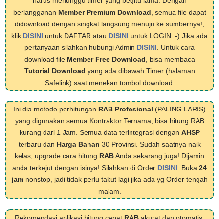
harus menunggu timer yang begitu lama. Dengan
berlangganan
Member Premium Download
, semua file dapat
didownload dengan singkat langsung menuju ke sumbernya!,
klik
DISINI
untuk DAFTAR atau
DISINI
untuk LOGIN :-) Jika ada
pertanyaan silahkan hubungi Admin
DISINI
. Untuk cara
download file
Member Free Download
, bisa membaca
Tutorial Download
yang ada dibawah Timer (halaman
Safelink) saat menekan tombol download.
Ini dia metode perhitungan
RAB Profesional
(PALING LARIS)
yang digunakan semua Kontraktor Ternama, bisa hitung RAB
kurang dari 1 Jam. Semua data terintegrasi dengan
AHSP
terbaru dan
Harga Bahan
30 Provinsi. Sudah saatnya naik
kelas, upgrade cara hitung
RAB
Anda sekarang juga! Dijamin
anda terkejut dengan isinya! Silahkan di Order
DISINI
. Buka
24
jam
nonstop, jadi tidak perlu takut lagi jika ada yg Order tengah
malam.
Rekomendasi aplikasi hitung cepat
RAB
akurat dan otomatis,