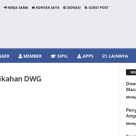
📢 KERJA SAMA
☎️ KONTAK SAYA
💵 DONASI
📝 GUEST POST
GGER
MEMBER
SIPIL
APPS
LAINNYA
MU
rnikahan DWG
Down
Mac
Mold
Peny
Amp
Mold