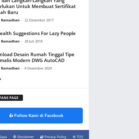
 dan Langkah-Langkah Yang
rlukan Untuk Membuat Sertifikat
ah Baru
y Ramadhan
-
22 Desember 2017
ealth Suggestions For Lazy People
y Ramadhan
-
28 Juli 2018
load Desain Rumah Tinggal Tipe
imalis Modern DWG AutoCAD
y Ramadhan
-
8 Desember 2020
 FANS PAGE
👍 Follow Kami di Facebook
Saya
🛑 Disclaimer
🔐 Privacy Policy
⚙️ TOS