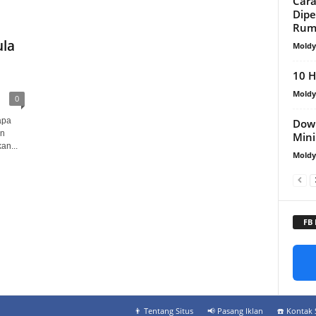
Cara
Dipe
Rum
la
Mold
10 H
Mold
0
apa
Down
an
Min
an...
Mold
FB
👨‍ Tentang Situs
📢 Pasang Iklan
☎️ Kontak 