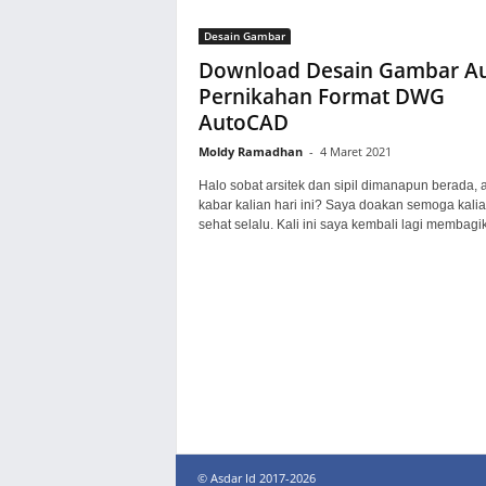
Desain Gambar
Download Desain Gambar Au
Pernikahan Format DWG
AutoCAD
Moldy Ramadhan
-
4 Maret 2021
Halo sobat arsitek dan sipil dimanapun berada, 
kabar kalian hari ini? Saya doakan semoga kali
sehat selalu. Kali ini saya kembali lagi membagik
© Asdar Id 2017-2026