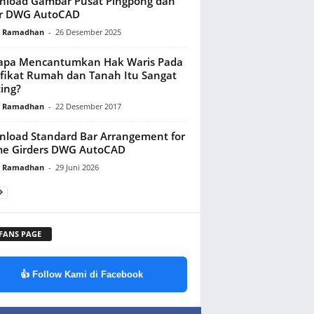
load Gambar Pusat Pingpong dan
ar DWG AutoCAD
y Ramadhan
-
26 Desember 2025
apa Mencantumkan Hak Waris Pada
ifikat Rumah dan Tanah Itu Sangat
ing?
y Ramadhan
-
22 Desember 2017
load Standard Bar Arrangement for
me Girders DWG AutoCAD
y Ramadhan
-
29 Juni 2026
 FANS PAGE
👍 Follow Kami di Facebook