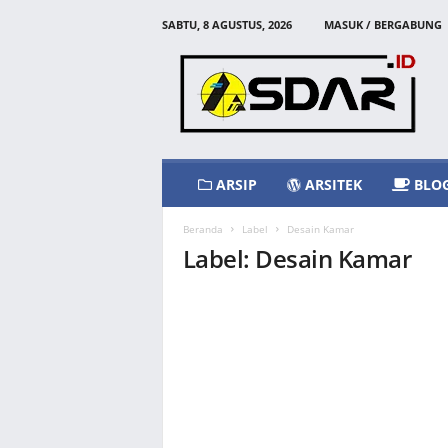
SABTU, 8 AGUSTUS, 2026
MASUK / BERGABUNG
A
s
d
a
r
I
d
ARSIP
ARSITEK
BLO
Beranda
Label
Desain Kamar
Label: Desain Kamar