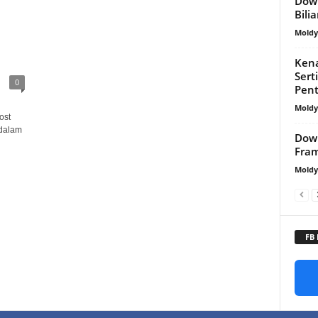
Down
Bili
Mold
Ken
Sert
0
Pent
Mold
ost
 dalam
Down
Fra
Mold
FB