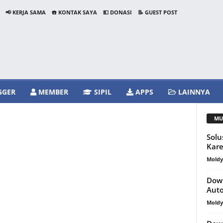
📢 KERJA SAMA
☎️ KONTAK SAYA
💵 DONASI
📝 GUEST POST
GGER
MEMBER
SIPIL
APPS
LAINNYA
MU
Solu
Kare
Mold
Dow
Aut
Mold