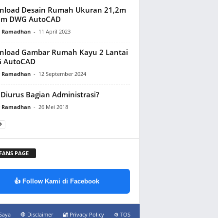
nload Desain Rumah Ukuran 21,2m
,6m DWG AutoCAD
y Ramadhan
-
11 April 2023
nload Gambar Rumah Kayu 2 Lantai
 AutoCAD
y Ramadhan
-
12 September 2024
Diurus Bagian Administrasi?
y Ramadhan
-
26 Mei 2018
 FANS PAGE
👍 Follow Kami di Facebook
Saya
🛑 Disclaimer
🔐 Privacy Policy
⚙️ TOS