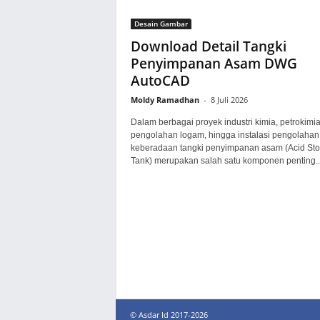
Desain Gambar
Download Detail Tangki
Penyimpanan Asam DWG
AutoCAD
Moldy Ramadhan
-
8 Juli 2026
Dalam berbagai proyek industri kimia, petrokimia
pengolahan logam, hingga instalasi pengolahan 
keberadaan tangki penyimpanan asam (Acid St
Tank) merupakan salah satu komponen penting..
© Asdar Id 2017-2026