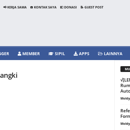
📢 KERJA SAMA
☎️ KONTAK SAYA
💵 DONASI
📝 GUEST POST
GGER
MEMBER
SIPIL
APPS
LAINNYA
MU
Tangki
√[L
Ruma
Aut
Mold
Refe
Form
Mold