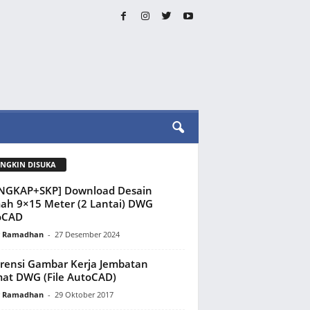
NGKIN DISUKA
ENGKAP+SKP] Download Desain
h 9×15 Meter (2 Lantai) DWG
oCAD
y Ramadhan
-
27 Desember 2024
rensi Gambar Kerja Jembatan
at DWG (File AutoCAD)
y Ramadhan
-
29 Oktober 2017