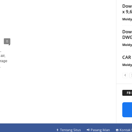
Dow
x 9
Mold
Dow
DWG
0
Mold
,
air,
CAR 
orage
Mold
.
FB
👨‍ Tentang Situs
📢 Pasang Iklan
☎️ Kontak 