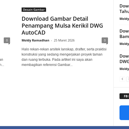
Dow
Desain Gambar
Tahu
Download Gambar Detail
Mold
Penampang Mulsa Kerikil DWG
Down
AutoCAD
Bam
0
Moldy Ramadhan
-
25 Maret 2026
0
Mold
Halo rekan-rekan arsitek lanskap, drafter, serta praktisi
konstruksi yang sedang mengerjakan proyek taman
Down
an
dan ruang terbuka. Pada artikel ini saya akan
DWG
...
membagikan referensi Gambar...
Mold
FB