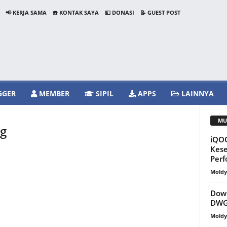
📢 KERJA SAMA
☎️ KONTAK SAYA
💵 DONASI
📝 GUEST POST
GGER
MEMBER
SIPIL
APPS
LAINNYA
MU
ng
iQOO
Kese
Perf
Mold
Dow
DWG
Mold