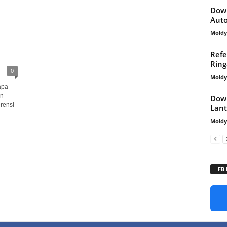
Dow
Aut
Mold
Refe
Ring
0
Mold
apa
an
Down
rensi
Lant
Mold
FB