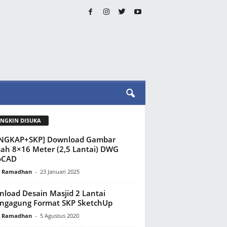
NGKIN DISUKA
ENGKAP+SKP] Download Gambar
h 8×16 Meter (2,5 Lantai) DWG
oCAD
y Ramadhan
-
23 Januari 2025
load Desain Masjid 2 Lantai
ngagung Format SKP SketchUp
y Ramadhan
-
5 Agustus 2020