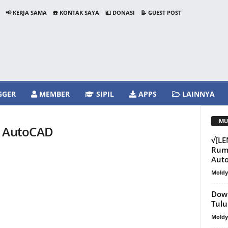
📢 KERJA SAMA
☎️ KONTAK SAYA
💵 DONASI
📝 GUEST POST
GGER
MEMBER
SIPIL
APPS
LAINNYA
MU
n AutoCAD
√[L
Ruma
Aut
Mold
Down
Tulu
Mold