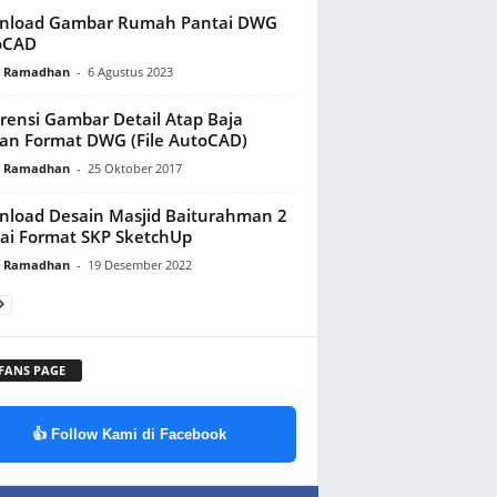
nload Gambar Rumah Pantai DWG
oCAD
y Ramadhan
-
6 Agustus 2023
rensi Gambar Detail Atap Baja
an Format DWG (File AutoCAD)
y Ramadhan
-
25 Oktober 2017
load Desain Masjid Baiturahman 2
ai Format SKP SketchUp
y Ramadhan
-
19 Desember 2022
 FANS PAGE
👍 Follow Kami di Facebook