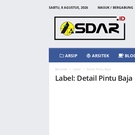
SABTU, 8 AGUSTUS, 2026
MASUK / BERGABUNG
A
s
d
a
r
I
d
ARSIP
ARSITEK
BLO
Beranda
Label
Detail Pintu Baja
Label: Detail Pintu Baja