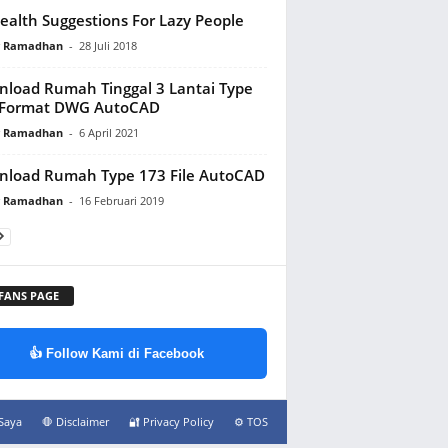
ealth Suggestions For Lazy People
y Ramadhan
-
28 Juli 2018
load Rumah Tinggal 3 Lantai Type
 Format DWG AutoCAD
y Ramadhan
-
6 April 2021
load Rumah Type 173 File AutoCAD
y Ramadhan
-
16 Februari 2019
 FANS PAGE
👍 Follow Kami di Facebook
Saya
🛑 Disclaimer
🔐 Privacy Policy
⚙️ TOS