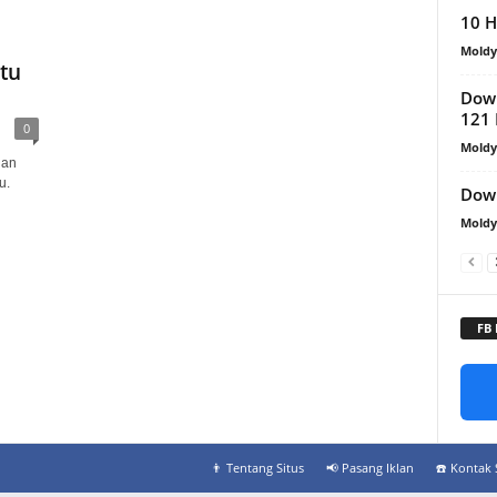
10 H
Mold
tu
Down
121
0
Mold
ian
u.
Down
Mold
FB
👨‍ Tentang Situs
📢 Pasang Iklan
☎️ Kontak 