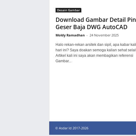
Desain Gambar
Download Gambar Detail Pin
Geser Baja DWG AutoCAD
Moldy Ramadhan
-
24 November 2025
Halo rekan-rekan arsitek dan sipil, apa kabar kal
hari ini? Saya doakan semoga kalian sehat selal
Artikel kali ini saya akan membagikan referensi
Gambar...
© Asdar Id 2017-2026