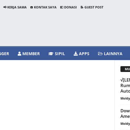
📢 KERJA SAMA
☎️ KONTAK SAYA
💵 DONASI
📝 GUEST POST
GGER
MEMBER
SIPIL
APPS
LAINNYA
MU
√[L
Ruma
Aut
Mold
Down
Ame
Mold