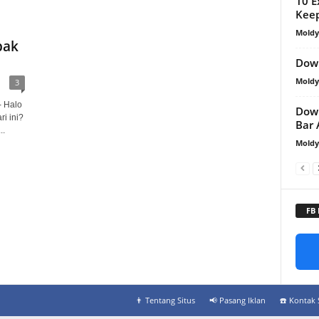
10 E
Keep
Mold
pak
Dow
Mold
3
 Halo
Down
ri ini?
Bar
..
Mold
FB
👨‍ Tentang Situs
📢 Pasang Iklan
☎️ Kontak 