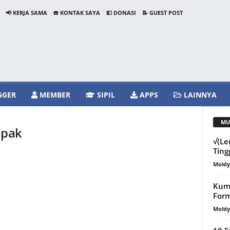
📢 KERJA SAMA
☎️ KONTAK SAYA
💵 DONASI
📝 GUEST POST
GGER
MEMBER
SIPIL
APPS
LAINNYA
MU
apak
√(Le
Ting
Mold
Kum
For
Mold