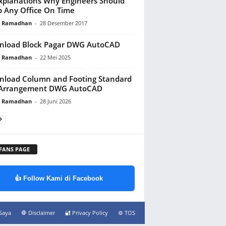
xplanations Why Engineers Should
 Any Office On Time
y Ramadhan
-
28 Desember 2017
nload Block Pagar DWG AutoCAD
y Ramadhan
-
22 Mei 2025
load Column and Footing Standard
 Arrangement DWG AutoCAD
y Ramadhan
-
28 Juni 2026
 FANS PAGE
👍 Follow Kami di Facebook
Saya
🛑 Disclaimer
🔐 Privacy Policy
⚙️ TOS