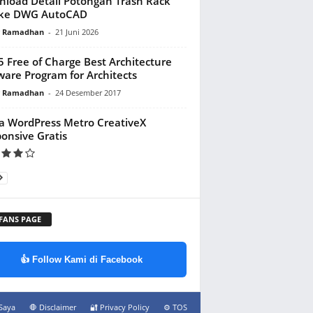
load Detail Potongan Trash Rack
ake DWG AutoCAD
y Ramadhan
-
21 Juni 2026
5 Free of Charge Best Architecture
ware Program for Architects
y Ramadhan
-
24 Desember 2017
 WordPress Metro CreativeX
onsive Gratis
 FANS PAGE
👍 Follow Kami di Facebook
Saya
🛑 Disclaimer
🔐 Privacy Policy
⚙️ TOS