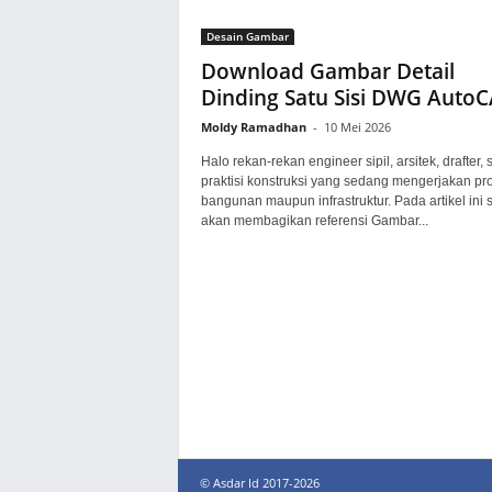
Desain Gambar
Download Gambar Detail
Dinding Satu Sisi DWG Auto
Moldy Ramadhan
-
10 Mei 2026
Halo rekan-rekan engineer sipil, arsitek, drafter, 
praktisi konstruksi yang sedang mengerjakan pr
bangunan maupun infrastruktur. Pada artikel ini 
akan membagikan referensi Gambar...
© Asdar Id 2017-2026