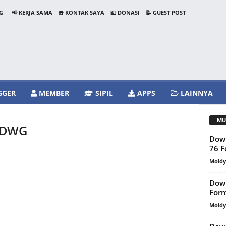
G
📢 KERJA SAMA
☎️ KONTAK SAYA
💵 DONASI
📝 GUEST POST
GGER
MEMBER
SIPIL
APPS
LAINNYA
MU
i DWG
Down
76 
Mold
Dow
For
Mold