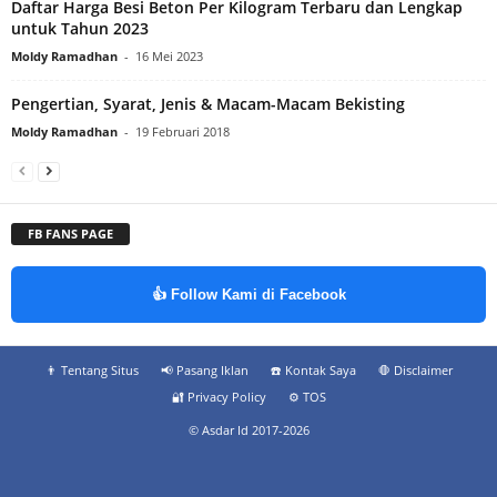
Daftar Harga Besi Beton Per Kilogram Terbaru dan Lengkap
untuk Tahun 2023
Moldy Ramadhan
-
16 Mei 2023
Pengertian, Syarat, Jenis & Macam-Macam Bekisting
Moldy Ramadhan
-
19 Februari 2018
FB FANS PAGE
👍 Follow Kami di Facebook
👨‍ Tentang Situs
📢 Pasang Iklan
☎️ Kontak Saya
🛑 Disclaimer
🔐 Privacy Policy
⚙️ TOS
© Asdar Id 2017-2026