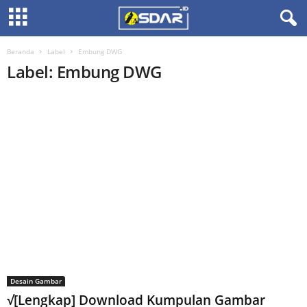
Beranda
Label
Embung DWG
Label: Embung DWG
Desain Gambar
√[Lengkap] Download Kumpulan Gambar