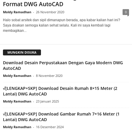
Format DWG AutoCAD
Moldy Ramadhan
-
26 November 2020
0
Halo sobat arsitek dan sipil dimanapun berada, apa kabar kalian hari ini?
Saya doakan semoga kalian sehat selalu. Kali ini saya kembali lagi
membagikan...
MUNGKIN DISUKA
Download Desain Perpustakaan Dengan Gaya Modern DWG
AutoCAD
Moldy Ramadhan
-
8 November 2020
√[LENGKAP+SKP] Download Desain Rumah 8×15 Meter (2
Lantai) DWG AutoCAD
Moldy Ramadhan
-
23 Januari 2025
√[LENGKAP+SKP] Download Gambar Rumah 7×16 Meter (1
Lantai) DWG AutoCAD
Moldy Ramadhan
-
16 Desember 2024