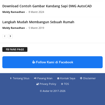
Download Contoh Gambar Kandang Sapi DWG AutoCAD
Moldy Ramadhan
-
8 Maret 2024
Langkah Mudah Membangun Sebuah Rumah
Moldy Ramadhan
-
5 Maret 2019
FB FANS PAGE
👍 Follow Kami di Facebook
👨‍ Tentang Situs
📢 Pasang Iklan
☎️ Kontak Saya
🛑 Disclaimer
🔐 Privacy Policy
⚙️ TOS
© Asdar Id 2017-2026