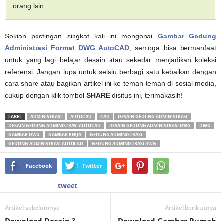
orang lain.
Sekian postingan singkat kali ini mengenai
Gambar Gedung
Administrasi Format DWG AutoCAD
, semoga bisa bermanfaat
untuk yang lagi belajar desain atau sekedar menjadikan koleksi
referensi. Jangan lupa untuk selalu berbagi satu kebaikan dengan
cara share atau bagikan artikel ini ke teman-teman di sosial media,
cukup dengan klik tombol
SHARE
disitus ini, terimakasih!
LABEL
ADMINISTRASI
AUTOCAD
CAD
DESAIN GEDUNG ADMINISTRASI
DESAIN GEDUNG ADMINISTRASI AUTOCAD
DESAIN GEDUNG ADMINISTRASI DWG
DWG
GAMBAR DWG
GAMBAR KERJA
GEDUNG ADMINISTRASI
GEDUNG ADMINISTRASI AUTOCAD
GEDUNG ADMINISTRASI DWG
Facebook
Twitter
tweet
Artikel sebelumnya
Artikel berikutnya
Download Desain 3
Download Gambar Rumah