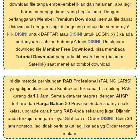
download file tanpa embel-embel iklan dan halaman, apa lagi
harus menunggu timer yang begitu lama. Dengan
berlangganan
Member Premium Download
, semua file dapat
didownload dengan singkat langsung menuju ke sumbernya!,
klik
DISINI
untuk DAFTAR atau
DISINI
untuk LOGIN :-) Jika ada
pertanyaan silahkan hubungi Admin
DISINI
. Untuk cara
download file
Member Free Download
, bisa membaca
Tutorial Download
yang ada dibawah Timer (halaman
Safelink) saat menekan tombol download.
Ini dia metode perhitungan
RAB Profesional
(PALING LARIS)
yang digunakan semua Kontraktor Ternama, bisa hitung RAB
kurang dari 1 Jam. Semua data terintegrasi dengan
AHSP
terbaru dan
Harga Bahan
30 Provinsi. Sudah saatnya naik
kelas, upgrade cara hitung
RAB
Anda sekarang juga! Dijamin
anda terkejut dengan isinya! Silahkan di Order
DISINI
. Buka
24
jam
nonstop, jadi tidak perlu takut lagi jika ada yg Order tengah
malam.