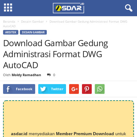
Beranda
Desain Gambar
Download Gambar Gedung Administrasi Format DWG
AutoCAD
ARSITEK
DESAIN GAMBAR
Download Gambar Gedung
Administrasi Format DWG
AutoCAD
Oleh
Moldy Ramadhan
0
Facebook
Twitter
asdar.id
menyediakan
Member Premium Download
untuk