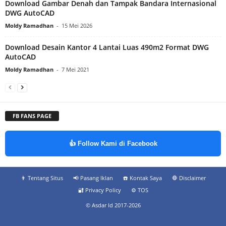
Download Gambar Denah dan Tampak Bandara Internasional
DWG AutoCAD
Moldy Ramadhan
-
15 Mei 2026
Download Desain Kantor 4 Lantai Luas 490m2 Format DWG
AutoCAD
Moldy Ramadhan
-
7 Mei 2021
FB FANS PAGE
👍 Follow Kami di Facebook
👨‍ Tentang Situs
📢 Pasang Iklan
☎️ Kontak Saya
🛑 Disclaimer
🔐 Privacy Policy
⚙️ TOS
© Asdar Id 2017-2026