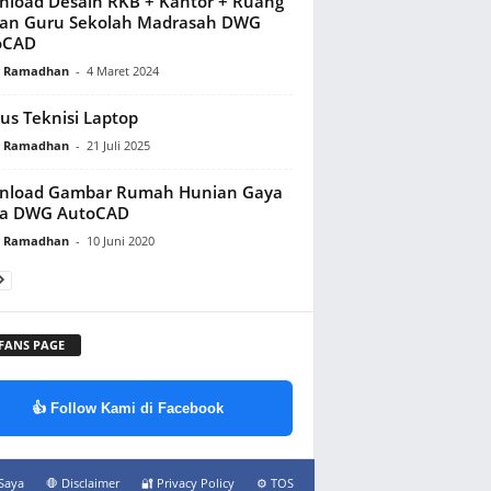
load Desain RKB + Kantor + Ruang
an Guru Sekolah Madrasah DWG
oCAD
y Ramadhan
-
4 Maret 2024
us Teknisi Laptop
y Ramadhan
-
21 Juli 2025
nload Gambar Rumah Hunian Gaya
pa DWG AutoCAD
y Ramadhan
-
10 Juni 2020
 FANS PAGE
👍 Follow Kami di Facebook
Saya
🛑 Disclaimer
🔐 Privacy Policy
⚙️ TOS