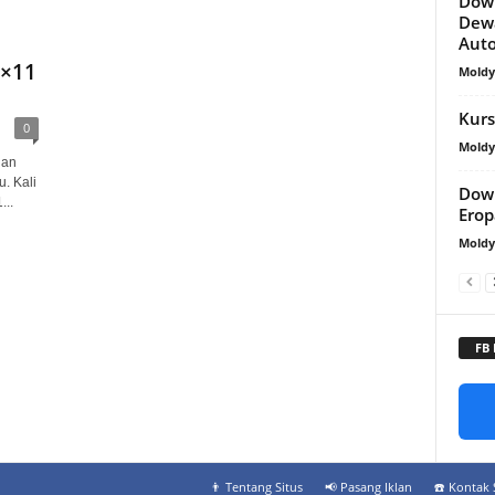
Down
Dew
Aut
4×11
Mold
Kurs
0
Mold
ian
. Kali
Dow
..
Ero
Mold
FB
👨‍ Tentang Situs
📢 Pasang Iklan
☎️ Kontak 