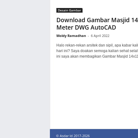
Desain Gambar
Download Gambar Masjid 1
Meter DWG AutoCAD
Moldy Ramadhan
-
6 April 2022
Halo rekan-rekan arsitek dan sipil, apa kabar kal
hari ini? Saya doakan semoga kalian sehat selalu
ini saya akan membagikan Gambar Masjid 14x11.
© Asdar Id 2017-2026