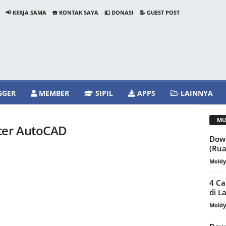
📢 KERJA SAMA
☎️ KONTAK SAYA
💵 DONASI
📝 GUEST POST
GGER
MEMBER
SIPIL
APPS
LAINNYA
MU
ter AutoCAD
Down
(Rua
Mold
4 Ca
di L
Mold